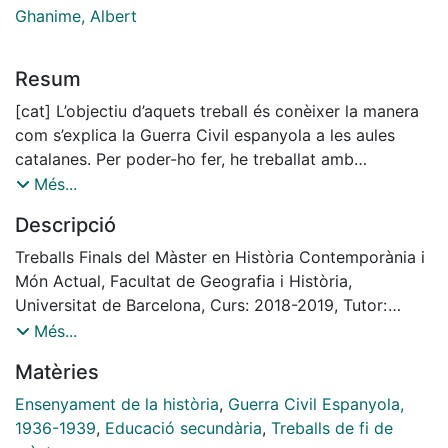
Ghanime, Albert
Resum
[cat] L’objectiu d’aquets treball és conèixer la manera
com s’explica la Guerra Civil espanyola a les aules
catalanes. Per poder-ho fer, he treballat amb
bibliografia especialitzada (historiogràfica, didàctica i
Més...
pedagògica); he analitzat la legislació educativa, he
Descripció
estudiat els llibres de text, he realitzat enquestes i he
entrevistat a alumnes i professionals de l'ensenyament
Treballs Finals del Màster en Història Contemporània i
de la història.
Món Actual, Facultat de Geografia i Història,
[eng] The aim of this work is to understand the way in
Universitat de Barcelona, Curs: 2018-2019, Tutor:
which the Spanish Civil War is explained in Catalan
Albert Ghanime
Més...
high school. To do so, I have worked with specialized
Matèries
bibliography (historiography, didactic and pedagogy);
I have analyzed the educational legislation, I have
Ensenyament de la història
,
Guerra Civil Espanyola,
analyzed history textbooks, I have done surveys and I
1936-1939
,
Educació secundària
,
Treballs de fi de
have interviewed students and history teaching