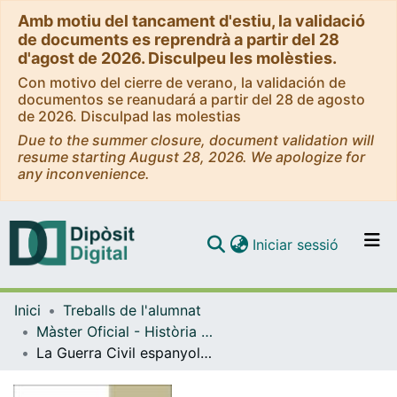
Amb motiu del tancament d'estiu, la validació
de documents es reprendrà a partir del 28
d'agost de 2026. Disculpeu les molèsties.
Con motivo del cierre de verano, la validación de
documentos se reanudará a partir del 28 de agosto
de 2026. Disculpad las molestias
Due to the summer closure, document validation will
resume starting August 28, 2026. We apologize for
any inconvenience.
(current)
Iniciar sessió
Comunitats i col·leccions
Inici
Treballs de l'alumnat
Navega per tot el DD
Màster Oficial - Història Contemporània i Món Actual
Com publicar
La Guerra Civil espanyola a les aules de secundària. Com s'explica la història
Contacte