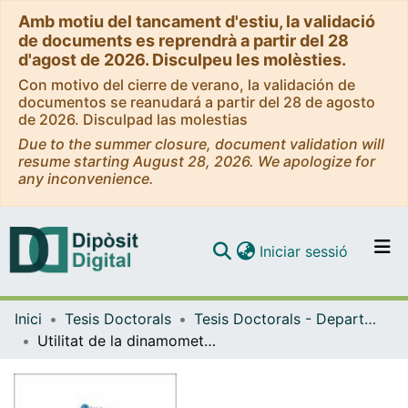
Amb motiu del tancament d'estiu, la validació
de documents es reprendrà a partir del 28
d'agost de 2026. Disculpeu les molèsties.
Con motivo del cierre de verano, la validación de
documentos se reanudará a partir del 28 de agosto
de 2026. Disculpad las molestias
Due to the summer closure, document validation will
resume starting August 28, 2026. We apologize for
any inconvenience.
(current)
Iniciar sessió
Comunitats i col·leccions
Inici
Tesis Doctorals
Tesis Doctorals - Departament - Ciències Fisiològiques II
Navega per tot el DD
Utilitat de la dinamometria en la rehabilitació de patologia musculoesquelètica en pacients laborals
Com publicar
Contacte