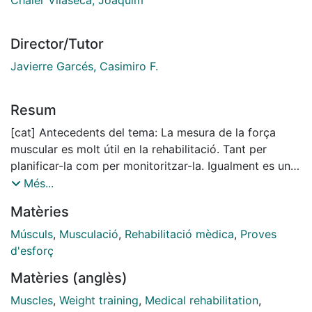
Director/Tutor
Javierre Garcés, Casimiro F.
Resum
[cat] Antecedents del tema: La mesura de la força
muscular es molt útil en la rehabilitació. Tant per
planificar-la com per monitoritzar-la. Igualment es una
eina fonamental en l’avaluació del dany corporal o
Més...
seqüeles. La dinamometria isocinètica és una eina
Matèries
fiable de mesura de la força muscular dinàmica. No
obstant per la seva validesa s’ha de garantir que el
Músculs
,
Musculació
,
Rehabilitació mèdica
,
Proves
subjecte avaluat faci un esforç màxim. En certes
d'esforç
poblacions (com ara els pacients laborals) avaluar el
Matèries (anglès)
nivell de col•laboració durant la realització d'una
prova esdevé crucial per les possibles implicacions
Muscles
,
Weight training
,
Medical rehabilitation
,