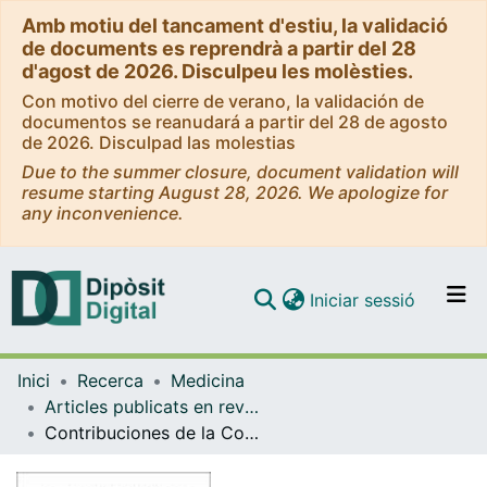
Amb motiu del tancament d'estiu, la validació
de documents es reprendrà a partir del 28
d'agost de 2026. Disculpeu les molèsties.
Con motivo del cierre de verano, la validación de
documentos se reanudará a partir del 28 de agosto
de 2026. Disculpad las molestias
Due to the summer closure, document validation will
resume starting August 28, 2026. We apologize for
any inconvenience.
(current)
Iniciar sessió
Comunitats i col·leccions
Inici
Recerca
Medicina
Navega per tot el DD
Articles publicats en revistes (Medicina)
Com publicar
Contribuciones de la Comisión Nacional para el Uso Forense del ADN desde una perspectiva bioética
Contacte