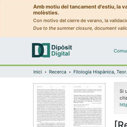
Amb motiu del tancament d'estiu, la v
molèsties.
Con motivo del cierre de verano, la valida
Due to the summer closure, document valid
Comuni
Inici
Recerca
Filologia His
Si 
cit
htt
[R