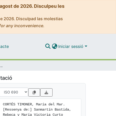
'agost de 2026. Disculpeu les
de 2026. Disculpad las molestias
for any inconvenience.
acte
Iniciar sessió
ría Victoria Curto Hernández, El 'Libro de la oración' de María de Santo Domingo. Estudio y Edición, Madrid: Iberoamericana; Frankfurt: Vervuert, 2019
tació
CORTÉS TIMONER, María del Mar. 
[Ressenya de:] Sanmartín Bastida, 
Rebeca y María Victoria Curto 