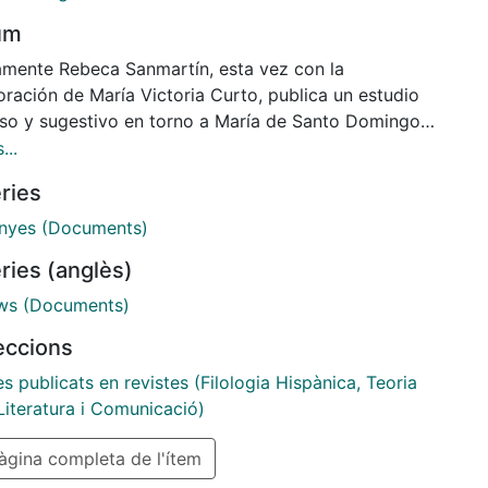
um
mente Rebeca Sanmartín, esta vez con la
oración de María Victoria Curto, publica un estudio
oso y sugestivo en torno a María de Santo Domingo
? - 1524): una mujer que alcanzó relevante autoridad
...
contexto religioso y político de la Castilla que se
ries
 a la Edad Moderna.
nyes (Documents)
ries (anglès)
ws (Documents)
leccions
es publicats en revistes (Filologia Hispànica, Teoria
Literatura i Comunicació)
gina completa de l'ítem