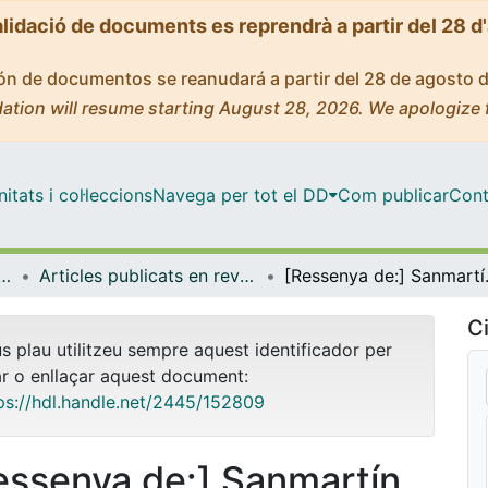
alidació de documents es reprendrà a partir del 28 d
ción de documentos se reanudará a partir del 28 de agosto 
ation will resume starting August 28, 2026. We apologize 
tats i col·leccions
Navega per tot el DD
Com publicar
Cont
pànica, Teoria de la Literatura i Comunicació
Articles publicats en revistes (Filologia Hispànica, Teoria de la Literatura i Comunicació)
[Ressenya de:] Sanmartín Bastida, Rebeca y Ma
Ci
us plau utilitzeu sempre aquest identificador per
ar o enllaçar aquest document:
ps://hdl.handle.net/2445/152809
essenya de:] Sanmartín