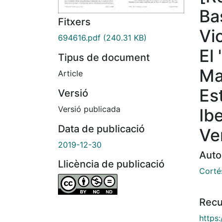
Ba
Fitxers
Vi
694616.pdf
(240.31 KB)
El 
Tipus de document
Ma
Article
Es
Versió
Versió publicada
Ib
Data de publicació
Ve
2019-12-30
Auto
Llicència de publicació
Corté
Recu
https: