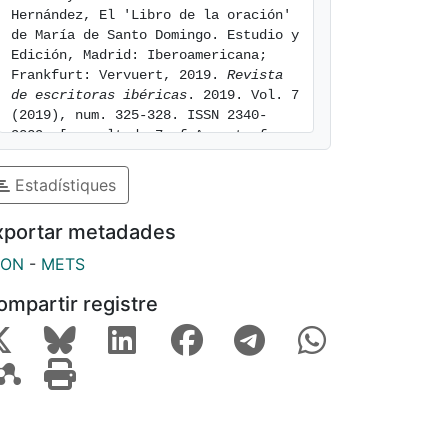
Hernández, El 'Libro de la oración' 
de María de Santo Domingo. Estudio y 
Edición, Madrid: Iberoamericana; 
Frankfurt: Vervuert, 2019. 
Revista 
de escritoras ibéricas
. 2019. Vol. 7 
(2019), num. 325-328. ISSN 2340-
9029. [consulted: 7 of August of 
2026]. Available at: 
https://hdl.handle.net/2445/152809
Estadístiques
xportar metadades
SON
-
METS
ompartir registre