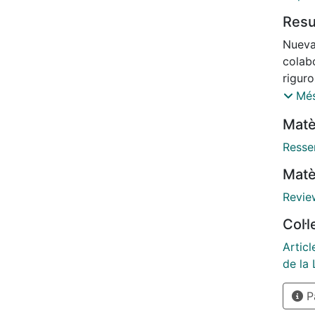
Res
Nueva
colab
rigur
(1486
Més
en el 
Matè
abría
Resse
Matè
Revie
Col·
Articl
de la 
Pà