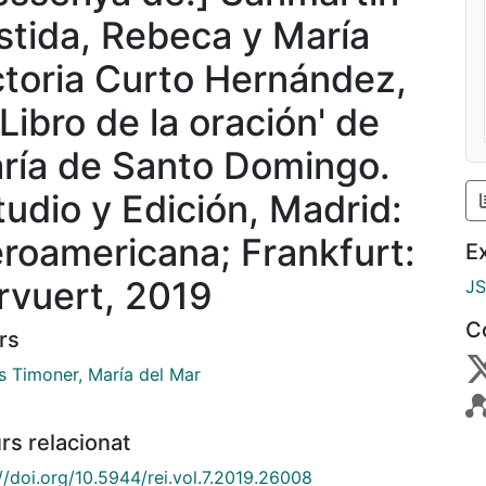
stida, Rebeca y María
ctoria Curto Hernández,
'Libro de la oración' de
ría de Santo Domingo.
tudio y Edición, Madrid:
eroamericana; Frankfurt:
E
rvuert, 2019
J
C
rs
s Timoner, María del Mar
rs relacionat
//doi.org/10.5944/rei.vol.7.2019.26008