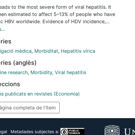
ads to the most severe form of viral hepatitis. It
een estimated to affect 5–13% of people who have
ic HBV worldwide. Evidence of HDV incidence,
ence, and disease burden in Spain is limited. The
...
e of this study is to evaluate the clinical burden of
ries
n Spain by assessing the incidence, prevalence, and
ine demographics and comorbidities of patients with
tigació mèdica
,
Morbiditat
,
Hepatitis vírica
nfection compared with those with HBV
ries (anglès)
nfection.
ine research
,
Morbidity
,
Viral hepatitis
leccions
es publicats en revistes (Economia)
gina completa de l'ítem
egal
Metadades subjectes a: