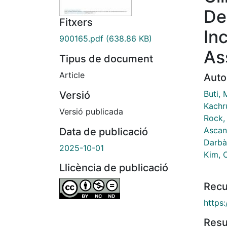
De
Fitxers
In
900165.pdf
(638.86 KB)
As
Tipus de document
Article
Auto
Buti, 
Versió
Kachr
Versió publicada
Rock,
Ascani
Data de publicació
Darbà
2025-10-01
Kim, 
Llicència de publicació
Recu
https:
Res