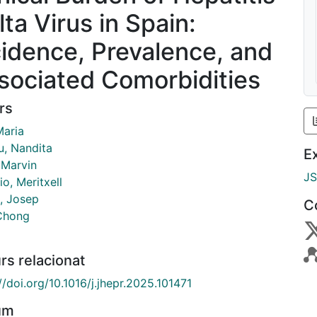
lta Virus in Spain:
cidence, Prevalence, and
sociated Comorbidities
rs
Maria
u, Nandita
E
 Marvin
J
o, Meritxell
, Josep
C
Chong
rs relacionat
//doi.org/10.1016/j.jhepr.2025.101471
um