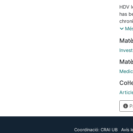
HDV le
has b
chron
preval
Més
purpos
Matè
HDV i
basel
Inves
HDV i
Matè
monoi
Medic
Col·
Articl
Pà
Coordinació:
CRAI UB
Avís l