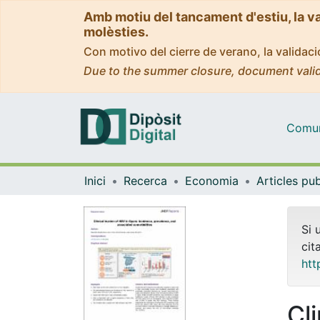
Amb motiu del tancament d'estiu, la v
molèsties.
Con motivo del cierre de verano, la valida
Due to the summer closure, document valid
Comuni
Inici
Recerca
Economia
Si 
cit
htt
Cl