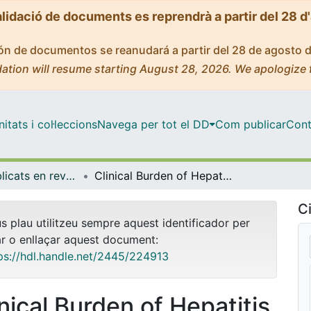
alidació de documents es reprendrà a partir del 28 d
ción de documentos se reanudará a partir del 28 de agosto 
ation will resume starting August 28, 2026. We apologize 
tats i col·leccions
Navega per tot el DD
Com publicar
Cont
Articles publicats en revistes (Economia)
Clinical Burden of Hepatitis Delta Virus in Spain: Incidence, Prevalence, and Associated Comorbidities
Ci
us plau utilitzeu sempre aquest identificador per
ar o enllaçar aquest document:
ps://hdl.handle.net/2445/224913
inical Burden of Hepatitis