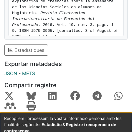
Ciencias Sociales
exploración de creencias sobre la enseñanza 
de las Ciencias Sociales en alumnos de 
Magisterio. 
Revista Electronica 
Interuniversitaria de Formación del 
Profesorado
. 2016. Vol. 19, num. 3, pags. 1-
9. ISSN 1575-0965. [consulted: 8 of August of 
2026]. Available at: 
https://hdl.handle.net/2445/194114
Estadístiques
Exportar metadades
JSON
-
METS
Compartir registre
Recopilem i processem la vostra informació personal amb les
finalitats següents:
Estadístic & Registre i recuperació de
Coordinació:
CRAI UB
Avís legal
Metadades
subjectes a:
contrasenya