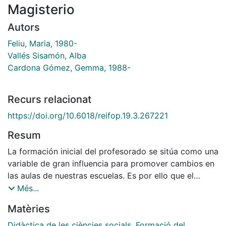
Magisterio
Autors
Feliu, Maria, 1980-
Vallés Sisamón, Alba
Cardona Gómez, Gemma, 1988-
Recurs relacionat
https://doi.org/10.6018/reifop.19.3.267221
Resum
La formación inicial del profesorado se sitúa como una
variable de gran influencia para promover cambios en
las aulas de nuestras escuelas. Es por ello que el
presente artículo quiere contribuir a la innovación y
Més...
mejora de este ámbito replanteando los planes
Matèries
docentes de algunas de las asignaturas del grado de
magisterio. Los cambios de estos planes docentes
Didàctica de les ciències socials
,
Formació del