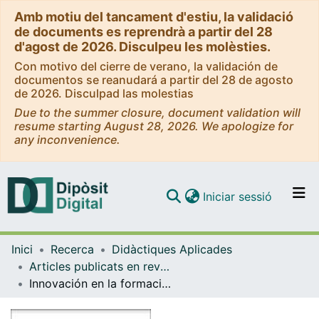
Amb motiu del tancament d'estiu, la validació
de documents es reprendrà a partir del 28
d'agost de 2026. Disculpeu les molèsties.
Con motivo del cierre de verano, la validación de
documentos se reanudará a partir del 28 de agosto
de 2026. Disculpad las molestias
Due to the summer closure, document validation will
resume starting August 28, 2026. We apologize for
any inconvenience.
(current)
Iniciar sessió
Comunitats i col·leccions
Inici
Recerca
Didàctiques Aplicades
Navega per tot el DD
Articles publicats en revistes (Didàctiques Aplicades)
Com publicar
Innovación en la formación inicial del profesorado: exploración de creencias sobre la enseñanza de las Ciencias Sociales en alumnos de Magisterio
Contacte