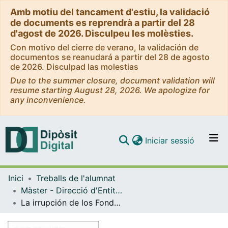
Amb motiu del tancament d'estiu, la validació
de documents es reprendrà a partir del 28
d'agost de 2026. Disculpeu les molèsties.
Con motivo del cierre de verano, la validación de
documentos se reanudará a partir del 28 de agosto
de 2026. Disculpad las molestias
Due to the summer closure, document validation will
resume starting August 28, 2026. We apologize for
any inconvenience.
(current)
Iniciar sessió
Comunitats i col·leccions
Inici
Treballs de l'alumnat
Navega per tot el DD
Màster - Direcció d'Entitats Asseguradores i Financeres (DEAF)
Com publicar
La irrupción de los Fondos de Inversión en la mediación y su impacto en las Entidades Aseguradoras
Contacte