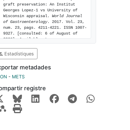
graft preservation: An Institut 
Georges Lopez-1 vs University of 
Wisconsin appraisal. 
World Journal 
of Gastroenterology
. 2017. Vol. 23, 
num. 23, pags. 4211-4221. ISSN 1007-
9327. [consulted: 6 of August of 
2026]. Available at: 
https://hdl.handle.net/2445/120918
Estadístiques
xportar metadades
SON
-
METS
ompartir registre