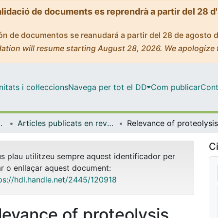
alidació de documents es reprendrà a partir del 28 d
ción de documentos se reanudará a partir del 28 de agosto 
ation will resume starting August 28, 2026. We apologize 
tats i col·leccions
Navega per tot el DD
Com publicar
Cont
gia i Immunologia
Articles publicats en revistes (Biologia Cel·lular, Fisiologia i Immunologia)
Ci
us plau utilitzeu sempre aquest identificador per
ar o enllaçar aquest document:
ps://hdl.handle.net/2445/120918
levance of proteolysis