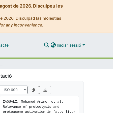
'agost de 2026. Disculpeu les
de 2026. Disculpad las molestias
for any inconvenience.
acte
Iniciar sessió
Relevance of proteolysis and proteasome activation in fatty liver graft preservation: An Institut Georges Lopez-1 vs University of Wisconsin appraisal
tació
ZAOUALI, Mohamed Amine, et al. 
Relevance of proteolysis and 
proteasome activation in fatty liver 