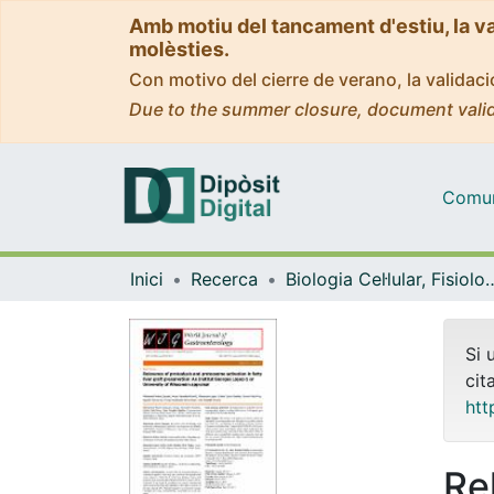
Amb motiu del tancament d'estiu, la v
molèsties.
Con motivo del cierre de verano, la valida
Due to the summer closure, document valid
Comuni
Inici
Recerca
Biologia Cel·lular, Fisiolo
Si 
cit
htt
Re