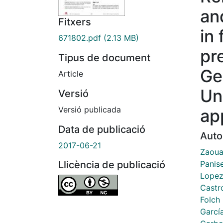
an
Fitxers
in 
671802.pdf
(2.13 MB)
pr
Tipus de document
Ge
Article
Un
Versió
Versió publicada
ap
Data de publicació
Auto
2017-06-21
Zaoua
Panise
Llicència de publicació
Lopez
Castr
Folch
García