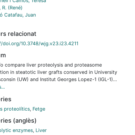
nell i Camós, Teresa
 R. (René)
ló Catafau, Juan
rs relacionat
//doi.org/10.3748/wjg.v23.i23.4211
um
To compare liver proteolysis and proteasome
tion in steatotic liver grafts conserved in University
sconsin (UW) and Institut Georges Lopez-1 (IGL-1)
ions. METHODS: Fatty liver grafts from male obese
...
r rats were conserved in UW and IGL-1 solutions for
ries
at 4 °Cand subjected to "ex vivo" normo-thermic
ion (2 h; 37 °C). Liver proteolysis in tissue
 proteolítics
,
Fetge
mens and perfusate was measured by reverse-phase
ries (anglès)
performance liquid chromatography. Total free amino
elease was correlated with the activation of the
olytic enzymes
,
Liver