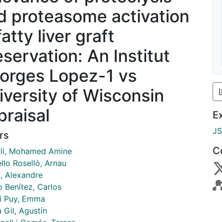
d proteasome activation
fatty liver graft
eservation: An Institut
orges Lopez-1 vs
iversity of Wisconsin
praisal
E
J
rs
C
li, Mohamed Amine
llo Roselló, Arnau
, Alexandre
o Benítez, Carlos
 i Puy, Emma
 Gil, Agustín