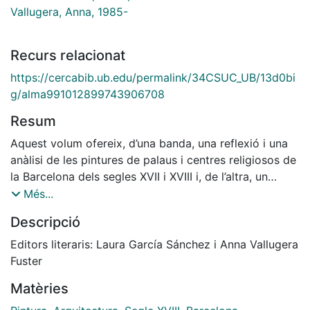
Vallugera, Anna, 1985-
Recurs relacionat
https://cercabib.ub.edu/permalink/34CSUC_UB/13d0bi
g/alma991012899743906708
Resum
Aquest volum ofereix, d’una banda, una reflexió i una
anàlisi de les pintures de palaus i centres religiosos de
la Barcelona dels segles XVII i XVIII i, de l’altra, un
estudi sobre l’adaptació de l’arquitectura obliqua
Més...
proposada per Juan Caramuel y Lobkowitz en ciutats
Descripció
com ara Nàpols o Vigevano. El seu tractat
Architectura civil recta, y obliqua (1678) fou un dels
Editors literaris: Laura García Sánchez i Anna Vallugera
compendis més decisius d’aquell temps per l’audaç
Fuster
plantejament de l’autor, un monjo cistercenc,
Matèries
arquitecte, matemàtic i astrònom, que va suggerir de
deixar enrere el cànon arquitectònic clàssic basat en