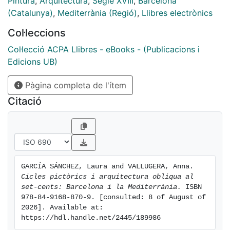
Pintura
,
Arquitectura
,
Segle XVIII
,
Barcelona
l’harmonia, la simetria i la proporció —descrit per
(Catalunya)
,
Mediterrània (Regió)
,
Llibres electrònics
Vitruvi al segle I aC—, i obrir les portes a una nova
Col·leccions
plasticitat de les formes amb solucions constructives
obliqües. A partir dels programes artístics
Col·lecció ACPA Llibres - eBooks - (Publicacions i
implementats a la capital catalana i del referent de
Edicions UB)
Caramuel, Cicles pictòrics i arquitectura obliqua al set-
Pàgina completa de l'ítem
cents situa en l’època i l’espai un gran nombre
d’artistes i obres que evidencien les inquietuds
Citació
culturals, religioses i històriques de l’època moderna.
GARCÍA SÁNCHEZ, Laura and VALLUGERA, Anna. 
Cicles pictòrics i arquitectura obliqua al 
set-cents: Barcelona i la Mediterrània.
 ISBN 
978-84-9168-870-9. [consulted: 8 of August of 
2026]. Available at: 
https://hdl.handle.net/2445/189986