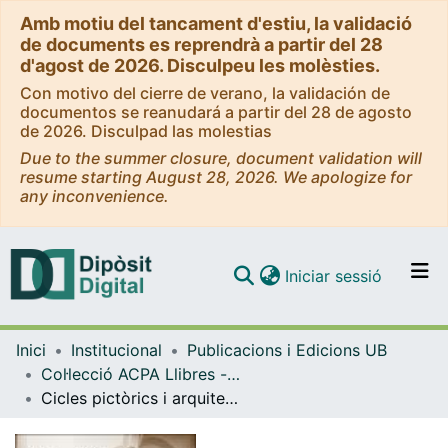
Amb motiu del tancament d'estiu, la validació
de documents es reprendrà a partir del 28
d'agost de 2026. Disculpeu les molèsties.
Con motivo del cierre de verano, la validación de
documentos se reanudará a partir del 28 de agosto
de 2026. Disculpad las molestias
Due to the summer closure, document validation will
resume starting August 28, 2026. We apologize for
any inconvenience.
(current)
Iniciar sessió
Comunitats i col·leccions
Inici
Institucional
Publicacions i Edicions UB
Navega per tot el DD
Col·lecció ACPA Llibres - eBooks - (Publicacions i Edicions UB)
Com publicar
Cicles pictòrics i arquitectura obliqua al set-cents: Barcelona i la Mediterrània
Contacte