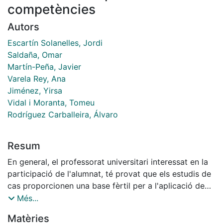
competències
Autors
Escartín Solanelles, Jordi
Saldaña, Omar
Martín-Peña, Javier
Varela Rey, Ana
Jiménez, Yirsa
Vidal i Moranta, Tomeu
Rodríguez Carballeira, Álvaro
Resum
En general, el professorat universitari interessat en la
participació de l'alumnat, té provat que els estudis de
cas proporcionen una base fèrtil per a l'aplicació de
conceptes a situacions del món real. L'estudi
Més...
correlacional presentat aquí ha tingut com objectiu
Matèries
que l'alumnat de psicologia social de la Universitat de