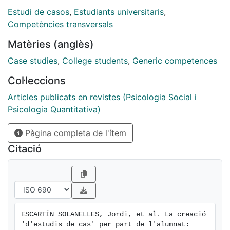
Barcelona experimentés com a subjectes actius del
Estudi de casos
,
Estudiants universitaris
,
seu procés d'aprenentatge, creant estudis de cas.
Competències transversals
Com a resultat, l'alumnat ha fet un aprenentatge
Matèries (anglès)
significatiu que l'ha beneficiat també en l'examen final,
en la nota de final de curs i en la seva satisfacció amb
Case studies
,
College students
,
Generic competences
l'assignatura.
Col·leccions
Articles publicats en revistes (Psicologia Social i
Psicologia Quantitativa)
Pàgina completa de l'ítem
Citació
ESCARTÍN SOLANELLES, Jordi, et al. La creació 
'd'estudis de cas' per part de l'alumnat: 