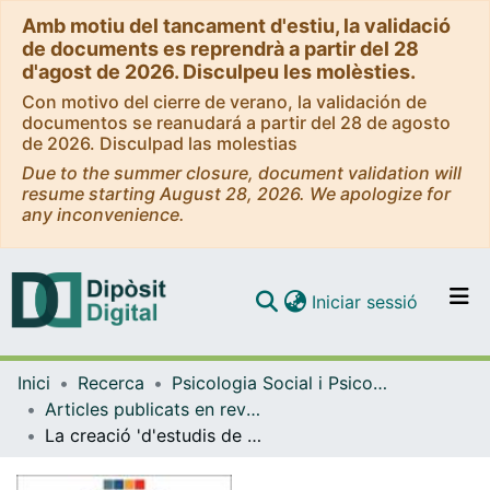
Amb motiu del tancament d'estiu, la validació
de documents es reprendrà a partir del 28
d'agost de 2026. Disculpeu les molèsties.
Con motivo del cierre de verano, la validación de
documentos se reanudará a partir del 28 de agosto
de 2026. Disculpad las molestias
Due to the summer closure, document validation will
resume starting August 28, 2026. We apologize for
any inconvenience.
(current)
Iniciar sessió
Comunitats i col·leccions
Inici
Recerca
Psicologia Social i Psicologia Quantitativa
Navega per tot el DD
Articles publicats en revistes (Psicologia Social i Psicologia Quantitativa)
Com publicar
La creació 'd'estudis de cas' per part de l'alumnat: superant el buit entre la teoria i la pràctica. Els alumnes com a protagonistes en el desenvolupament de competències
Contacte