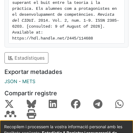
superant el buit entre la teoria i la 
pràctica. Els alumnes com a protagonistes en 
el desenvolupament de competències. 
Revista 
del CIDUI
. 2014. Vol. 2, num. 1-9. ISSN 2385-
6203. [consulted: 9 of August of 2026]. 
Available at: 
https://hdl.handle.net/2445/114688
Estadístiques
Exportar metadades
JSON
-
METS
Compartir registre
Recopilem i processem la vostra informació personal amb les
finalitats següents:
Estadístic & Registre i recuperació de
Coordinació:
CRAI UB
Avís legal
Metadades