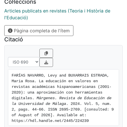
Col·leccions
estudios empíricos entre la primera y la segunda
década, pero la lectura distante no mostró otras
Articles publicats en revistes (Teoria i Història de
tendencias cronológicas claras. Sin embargo, una vez
l'Educació)
que los corpora fueron reorganizados
Pàgina completa de l'ítem
geográficamente (España, Cuba y Otros países
hispanoparlantes), se apreciaron diferencias más
Citació
fácilmente interpretables. Como procedimiento
complementario, los cinco corpora fueron puntuados
automáticamente según la presencia de algunas
denominaciones disciplinarias y un selecto grupo de
autores, en su mayoría de la tradición evolutivo-
FARÍAS NAVARRO, Levy and BUXARRAIS ESTRADA, 
cognitiva de la psicología moral. Los textos cubanos
Maria Rosa. La educación en valores en 
difirieron del resto en virtud de su perspectiva política,
revistas académicas hispanoamericanas (2001-
más que académica, y sus mayores referencias a las
2020): una aproximación con herramientas 
digitales. 
Márgenes. Revista de Educación de 
ciencias médicas. Discusión: En conjunto, preocupa la
la Universidad de Málaga
. 2024. Vol. 5, num. 
desigual participación a través de la región en los
2, pags. 44-66. ISSN 2695-2769. [consulted: 9 
estudios sobre la educación en valores, una débil
of August of 2026]. Available at: 
fundamentación teórica y el escaso diálogo
https://hdl.handle.net/2445/224239
internacional. Finalmente, se plantean algunas