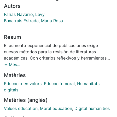
Autors
Farías Navarro, Levy
Buxarrais Estrada, Maria Rosa
Resum
El aumento exponencial de publicaciones exige
nuevos métodos para la revisión de literaturas
académicas. Con criterios reflexivos y herramientas
digitales se examinaron 200 artículos sobre educación
Més...
en valores, publicados en español, en línea y con
Matèries
acceso abierto en los últimos 20 años, obtenidos a
través de la Red Iberoamericana de Innovación y
Educació en valors
,
Educació moral
,
Humanitats
Conocimiento Científico, REDIB©. Método: El análisis
digitals
textual se realizó básicamente mediante la aplicación
Matèries (anglès)
“modelado de tópicos LDA”, disponible en el programa
de código abierto Orange© (3.32). Resultados: La
Values education
,
Moral education
,
Digital humanities
lectura cercana mostró un aumento sustancial de los