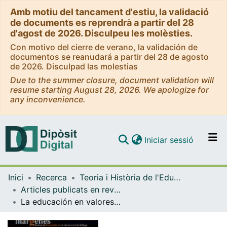
Amb motiu del tancament d'estiu, la validació
de documents es reprendrà a partir del 28
d'agost de 2026. Disculpeu les molèsties.
Con motivo del cierre de verano, la validación de
documentos se reanudará a partir del 28 de agosto
de 2026. Disculpad las molestias
Due to the summer closure, document validation will
resume starting August 28, 2026. We apologize for
any inconvenience.
(current)
Iniciar sessió
Comunitats i col·leccions
Inici
Recerca
Teoria i Història de l'Educació
Navega per tot el DD
Articles publicats en revistes (Teoria i Història de l'Educació)
Com publicar
La educación en valores en revistas académicas hispanoamericanas (2001-2020): una aproximación con herramientas digitales
Contacte