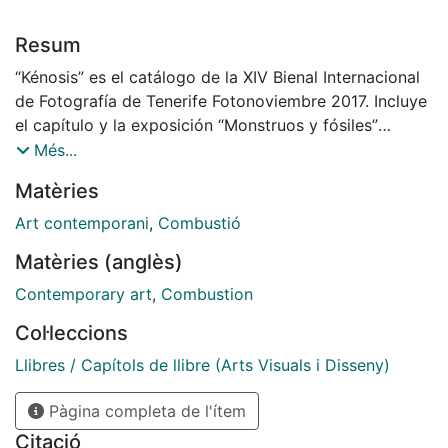
Resum
“Kénosis” es el catálogo de la XIV Bienal Internacional
de Fotografía de Tenerife Fotonoviembre 2017. Incluye
el capítulo y la exposición “Monstruos y fósiles”
(2017), comisariados por Néstor Delgado, en los que
Més...
Ricardo Trigo, contribuye con el texto y la obra
Matèries
“Oriented Combustion (Sketch Research)” (2017)
(pp.222-225).
Art contemporani
,
Combustió
Matèries (anglès)
Contemporary art
,
Combustion
Col·leccions
Llibres / Capítols de llibre (Arts Visuals i Disseny)
Pàgina completa de l'ítem
Citació