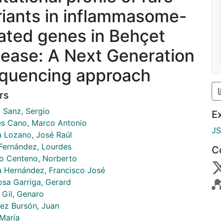
riants in inflammasome-
lated genes in Behçet
sease: A Next Generation
quencing approach
rs
o Sanz, Sergio
E
s Cano, Marco Antonio
J
a Lozano, José Raúl
 Fernández, Lourdes
C
o Centeno, Norberto
a Hernández, Francisco José
osa Garriga, Gerard
 Gil, Genaro
ez Bursón, Juan
 María