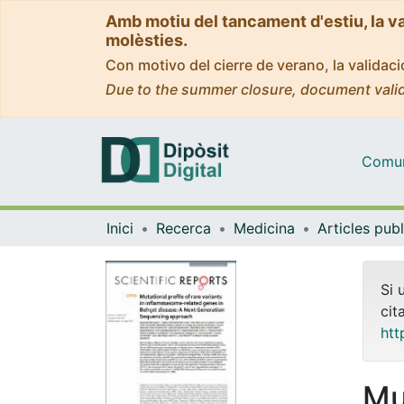
Amb motiu del tancament d'estiu, la v
molèsties.
Con motivo del cierre de verano, la valida
Due to the summer closure, document valid
Comuni
Inici
Recerca
Medicina
Si 
cit
htt
Mut