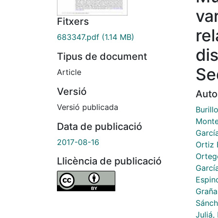
va
Fitxers
re
683347.pdf
(1.14 MB)
di
Tipus de document
Se
Article
Versió
Auto
Versió publicada
Burill
Monte
Data de publicació
Garcí
2017-08-16
Ortiz
Orteg
Llicència de publicació
Garcí
Espin
Graña
Sánch
Juliá,