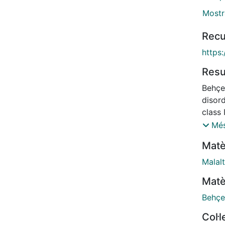
Mostr
Recu
https
Res
Behçe
disor
class 
autoi
Més
was to
Matè
invol
PSTPI
Malal
seque
Matè
global
Colla
Behçe
Datab
Col·
HGMD 