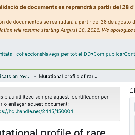
alidació de documents es reprendrà a partir del 28 d
ción de documentos se reanudará a partir del 28 de agosto 
ation will resume starting August 28, 2026. We apologize 
tats i col·leccions
Navega per tot el DD
Com publicar
Cont
Articles publicats en revistes (Medicina)
Mutational profile of rare variants in inflammasome-related genes in Behçet disease: A Next Generation Sequencing approach
Ci
us plau utilitzeu sempre aquest identificador per
ar o enllaçar aquest document:
ps://hdl.handle.net/2445/150004
ational profile of rare