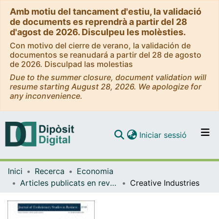
Amb motiu del tancament d'estiu, la validació
de documents es reprendrà a partir del 28
d'agost de 2026. Disculpeu les molèsties.
Con motivo del cierre de verano, la validación de
documentos se reanudará a partir del 28 de agosto
de 2026. Disculpad las molestias
Due to the summer closure, document validation will
resume starting August 28, 2026. We apologize for
any inconvenience.
(current)
Iniciar sessió
Comunitats i col·leccions
Inici
Recerca
Economia
Navega per tot el DD
Articles publicats en revistes (Economia)
Creative Industries
Com publicar
Contacte