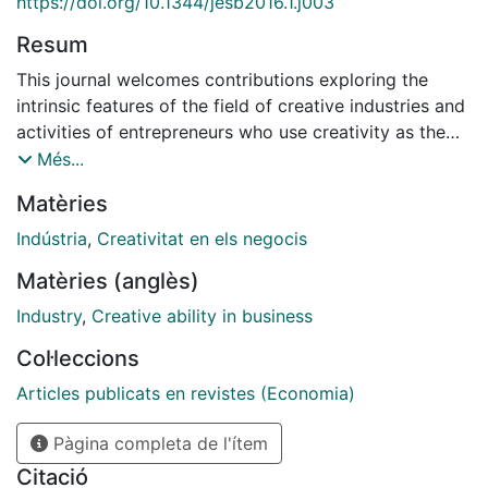
https://doi.org/10.1344/jesb2016.1.j003
Resum
This journal welcomes contributions exploring the
intrinsic features of the field of creative industries and
activities of entrepreneurs who use creativity as the
basis of their work; analyses of literature concerning
Més...
evolutionary developments in companies and their
Matèries
adaptations linked to the management of creativity;
and, finally, reviews of books in cutting-edge research
Indústria
,
Creativitat en els negocis
on the evolution of the creative enterprise.
Matèries (anglès)
Industry
,
Creative ability in business
Col·leccions
Articles publicats en revistes (Economia)
Pàgina completa de l'ítem
Citació