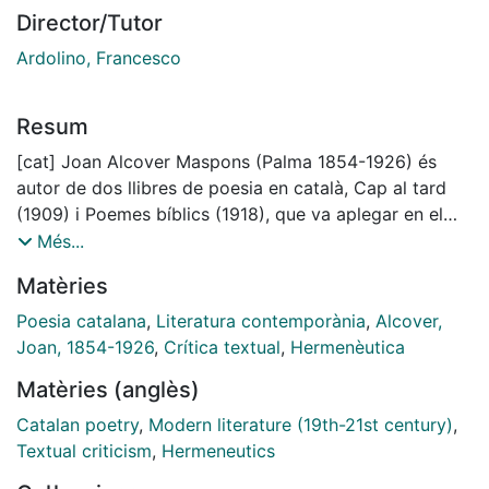
Director/Tutor
Ardolino, Francesco
Resum
[cat] Joan Alcover Maspons (Palma 1854-1926) és
autor de dos llibres de poesia en català, Cap al tard
(1909) i Poemes bíblics (1918), que va aplegar en el
llibre Poesies. Edició completa (1921). Aquesta tesi
Més...
doctoral ofereix una edició crítica d’aquest volum
Matèries
precedida per un estudi preliminar. De cada text
editat, se n’ofereix una presentació, el text establert,
Poesia catalana
,
Literatura contemporània
,
Alcover,
una proposta de datació, el detall dels fenòmens
Joan, 1854-1926
,
Crítica textual
,
Hermenèutica
mètrics més rellevants, el llistat de testimonis i l’aparat
Matèries (anglès)
crític.
L’aproximació a l’obra poètica d’Alcover que ofereix
Catalan poetry
,
Modern literature (19th-21st century)
,
aquesta tesi es fa des de dues grans disciplines
Textual criticism
,
Hermeneutics
filològiques: l’ecdòtica i l’hermenèutica. L’ecdòtica o