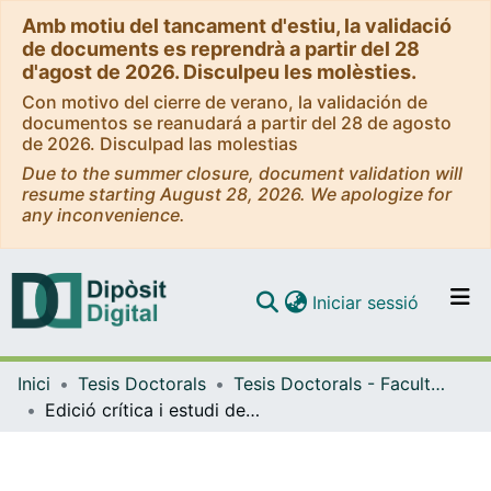
Amb motiu del tancament d'estiu, la validació
de documents es reprendrà a partir del 28
d'agost de 2026. Disculpeu les molèsties.
Con motivo del cierre de verano, la validación de
documentos se reanudará a partir del 28 de agosto
de 2026. Disculpad las molestias
Due to the summer closure, document validation will
resume starting August 28, 2026. We apologize for
any inconvenience.
(current)
Iniciar sessió
Comunitats i col·leccions
Inici
Tesis Doctorals
Tesis Doctorals - Facultat - Filologia
Navega per tot el DD
Edició crítica i estudi de Poesies (1921), de Joan Alcover
Com publicar
Contacte