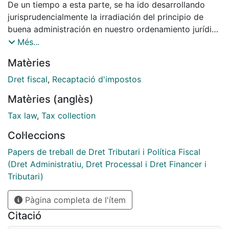
De un tiempo a esta parte, se ha ido desarrollando
jurisprudencialmente la irradiación del principio de
buena administración en nuestro ordenamiento jurídico
y, en concreto, a los procedimientos tributarios.
Més...
Esta hercúlea labor, ha sido liderada por el Tribunal
Matèries
Supremo, órgano que ha centrado su labor, sobre
todo, en dos elementos clave: definir la posibilidad
Dret fiscal
,
Recaptació d'impostos
aplicativa del metaprincipio de buena administración y
Matèries (anglès)
clasificar, en función de los asuntos en que le tocaba
pronunciarse, en que caso se consideraba vulnerada la
Tax law
,
Tax collection
misma o no...
Col·leccions
Papers de treball de Dret Tributari i Política Fiscal
(Dret Administratiu, Dret Processal i Dret Financer i
Tributari)
Pàgina completa de l'ítem
Citació