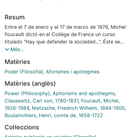
Resum
Entre el 7 de enero y el 17 de marzo de 1976, Michel
Foucault dictó en el Collège de France un curso
titulado "Hay que defender la sociedad...". Éste se
ubica, pues, entre la publicación de Vigilar y castigar
Més...
(febrero de 1975) y la de La voluntad de saber
Matèries
(octubre de 1976), y supone tal vez por ello, como han
hecho notar Alessandro Fontana y Maure Bertani, "una
Poder (Filosofia)
,
Aforismes i apotegmes
especie de pausa, de momento de detención, de punto
Matèries (anglès)
de inflexión ( ) en el que [Foucault] evalúa el camino
recorrido y traza las líneas de los estudios futuros".
Power (Philosophy)
,
Aphorisms and apothegms
,
Esta situación intermedia marca la totalidad de estas
Clausewitz, Carl von, 1780-1831
,
Foucault, Michel,
lecciones con el signo de una condición ambigua que
1926-1984
,
Nietzsche, Friedrich Wilhelm, 1844-1900
,
es especialmente visible en el tratamiento que en ellas
Boulainvilliers, Henri, comte de, 1658-1722
reciben los problemas vinculados a la guerra, de entre
Col·leccions
los que destacaré la importancia de aquellos que
conducen a algo así como la reivindicación de un