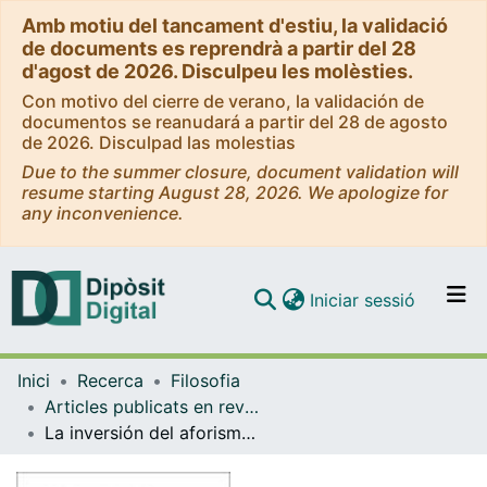
Amb motiu del tancament d'estiu, la validació
de documents es reprendrà a partir del 28
d'agost de 2026. Disculpeu les molèsties.
Con motivo del cierre de verano, la validación de
documentos se reanudará a partir del 28 de agosto
de 2026. Disculpad las molestias
Due to the summer closure, document validation will
resume starting August 28, 2026. We apologize for
any inconvenience.
(current)
Iniciar sessió
Comunitats i col·leccions
Inici
Recerca
Filosofia
Navega per tot el DD
Articles publicats en revistes (Filosofia)
Com publicar
La inversión del aforismo de Claussewitz. Foucault, lector de Nietzsche y Boulainvilliers
Contacte