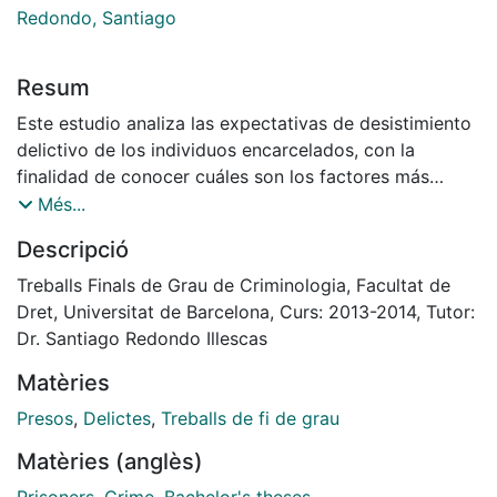
Redondo, Santiago
Resum
Este estudio analiza las expectativas de desistimiento
delictivo de los individuos encarcelados, con la
finalidad de conocer cuáles son los factores más
influyentes en el proceso hacia el abandono del delito.
Més...
Para ello, se ha partido del modelo subjetivo-social
Descripció
planteado por LeBel, Brunett, Maruna y Bushway. Este
modelo se basa en que los factores de cambio
Treballs Finals de Grau de Criminologia, Facultat de
dinámico suelen sub-dividirse en variables sociales y
Dret, Universitat de Barcelona, Curs: 2013-2014, Tutor:
subjetivas. Es decir, por un lado, los factores que
Dr. Santiago Redondo Illescas
afectan al desistimiento, son los procesos de
Matèries
desarrollo vital, los eventos relevantes y las relaciones
y vínculos sociales. Y por el otro, los cambios
Presos
,
Delictes
,
Treballs de fi de grau
cognitivos, cambios en la identidad, en las
Matèries (anglès)
expectativas, etc. Se ha evaluado a 70 encarcelados
mediante tres cuestionarios acerca de las expectativas