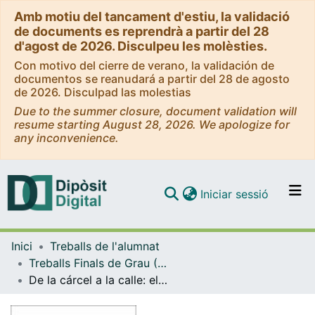
Amb motiu del tancament d'estiu, la validació
de documents es reprendrà a partir del 28
d'agost de 2026. Disculpeu les molèsties.
Con motivo del cierre de verano, la validación de
documentos se reanudará a partir del 28 de agosto
de 2026. Disculpad las molestias
Due to the summer closure, document validation will
resume starting August 28, 2026. We apologize for
any inconvenience.
(current)
Iniciar sessió
Comunitats i col·leccions
Inici
Treballs de l'alumnat
Navega per tot el DD
Treballs Finals de Grau (TFG) - Criminologia
Com publicar
De la cárcel a la calle: el difícil camino hacia el desistimiento del delito
Contacte