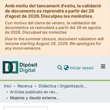
Amb motiu del tancament d'estiu, la validació
de documents es reprendrà a partir del 28
d'agost de 2026. Disculpeu les molèsties.
Con motivo del cierre de verano, la validación de
documentos se reanudará a partir del 28 de agosto
de 2026. Disculpad las molestias
Due to the summer closure, document validation will
resume starting August 28, 2026. We apologize for
any inconvenience.
(current)
Iniciar sessió
Comunitats i col·leccions
Inici
Recerca
Didàctica i Organització Educativa
Navega per tot el DD
Articles publicats en revistes (Didàctica i Organització Educativa)
Com publicar
Mujeres y deuda externa: 'lo que damos y lo que nos quitan'
Contacte