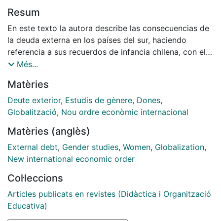
Resum
En este texto la autora describe las consecuencias de
la deuda externa en los países del sur, haciendo
referencia a sus recuerdos de infancia chilena, con el
objetivo de poner en evidencia los costos de género
Més...
que tiene el pago y engrose de la deuda. El
Matèries
documento se organiza en torno a 3 ejes: (1) El papel
de la deuda externa en la precarización laboral y el
Deute exterior
,
Estudis de gènere
,
Dones
,
refuerzo de la división sexual del trabajo. (2) Los
Globalització
,
Nou ordre econòmic internacional
impactos diferenciados de la deuda externa en
Matèries (anglès)
hombres y mujeres y los desafíos de la agenda
feminista. (3) La deuda social, las migraciones, y la
External debt
,
Gender studies
,
Women
,
Globalization
,
deuda de cuidados que contraen los países ricos con
New international economic order
las mujeres del sur global.
Col·leccions
Articles publicats en revistes (Didàctica i Organització
Educativa)