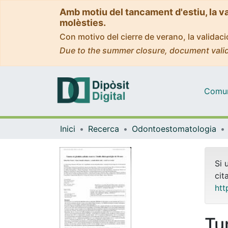
Amb motiu del tancament d'estiu, la v
molèsties.
Con motivo del cierre de verano, la valida
Due to the summer closure, document valid
Comuni
Inici
Recerca
Odontoestomatologia
Si 
cit
htt
Tu