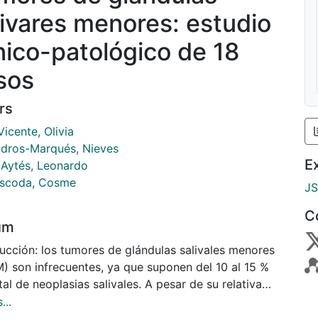
livares menores: estudio
ínico-patológico de 18
sos
rs
icente, Olivia
dros-Marqués, Nieves
E
i Aytés, Leonardo
scoda, Cosme
J
C
um
ducción: los tumores de glándulas salivales menores
) son infrecuentes, ya que suponen del 10 al 15 %
tal de neoplasias salivales. A pesar de su relativa
frecuencia, los TGSM constituyen un grupo
...
ogéneo de neoplasias con una amplia variedad de