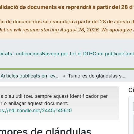
alidació de documents es reprendrà a partir del 28 d
ción de documentos se reanudará a partir del 28 de agosto 
ation will resume starting August 28, 2026. We apologize 
tats i col·leccions
Navega per tot el DD
Com publicar
Cont
Articles publicats en revistes (Odontoestomatologia)
Tumores de glándulas salivares menores: estudio clínico-patológico de 18 casos
Ci
us plau utilitzeu sempre aquest identificador per
ar o enllaçar aquest document:
ps://hdl.handle.net/2445/145610
mores de glándulas