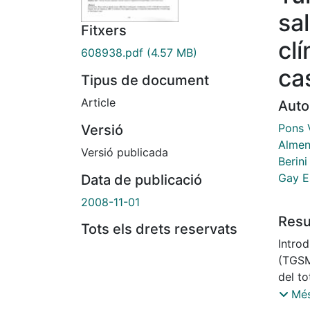
sa
Fitxers
cl
608938.pdf
(4.57 MB)
ca
Tipus de document
Article
Auto
Pons V
Versió
Almen
Versió publicada
Berin
Gay E
Data de publicació
2008-11-01
Res
Tots els drets reservats
Intro
(TGSM
del to
baja 
Més
heter