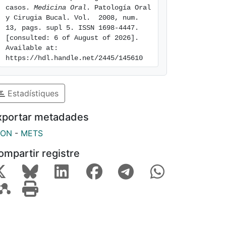
casos. 
Medicina Oral
. Patología Oral 
y Cirugia Bucal. Vol.  2008, num. 
13, pags. supl 5. ISSN 1698-4447. 
[consulted: 6 of August of 2026]. 
Available at: 
https://hdl.handle.net/2445/145610
Estadístiques
xportar metadades
SON
-
METS
ompartir registre