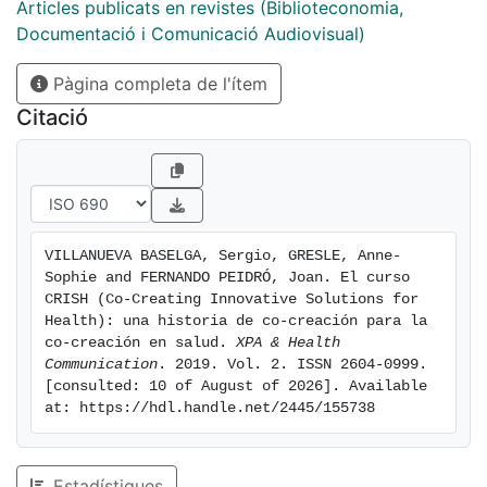
pacientes que tiene el objetivo de capacitarlos para
Articles publicats en revistes (Biblioteconomia,
co-crear soluciones innovadoras (procesos, productos
Documentació i Comunicació Audiovisual)
o servicios). Basado en un análisis exhaustivo de las
Pàgina completa de l'ítem
necesidades de los actores objetivos del curso, su
estructura se diseñó para dotar a los participantes de
Citació
competencias teóricas, habilidades y herramientas
fundamentadas en las metodologías de experiencia
del paciente, investigación e innovación responsable,
emprendeduría, reciprocidad y co-creación.
VILLANUEVA BASELGA, Sergio, GRESLE, Anne-
Sophie and FERNANDO PEIDRÓ, Joan. El curso 
CRISH (Co-Creating Innovative Solutions for 
Health): una historia de co-creación para la 
co-creación en salud. 
XPA & Health 
Communication
. 2019. Vol. 2. ISSN 2604-0999. 
[consulted: 10 of August of 2026]. Available 
at: https://hdl.handle.net/2445/155738
Estadístiques