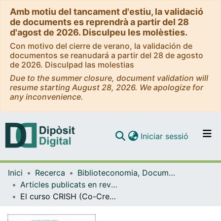
Amb motiu del tancament d'estiu, la validació
de documents es reprendrà a partir del 28
d'agost de 2026. Disculpeu les molèsties.
Con motivo del cierre de verano, la validación de
documentos se reanudará a partir del 28 de agosto
de 2026. Disculpad las molestias
Due to the summer closure, document validation will
resume starting August 28, 2026. We apologize for
any inconvenience.
(current)
Iniciar sessió
Comunitats i col·leccions
Inici
Recerca
Biblioteconomia, Documentació i Comunicació Audiovisual
Navega per tot el DD
Articles publicats en revistes (Biblioteconomia, Documentació i Comunicació Audiovisual)
Com publicar
El curso CRISH (Co-Creating Innovative Solutions for Health): una historia de co-creación para la co-creación en salud
Contacte