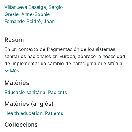
Villanueva Baselga, Sergio
Gresle, Anne-Sophie
Fernando Peidró, Joan
Resum
En un contexto de fragmentación de los sistemas
sanitarios nacionales en Europa, aparece la necesidad
de implementar un cambio de paradigma que sitúa al
paciente en el centro de la innovación en salud, y que
Més...
remodele el sistema alrededor del concepto de valor.
Matèries
La participación de los pacientes se vuelve crucial
para implementar soluciones innovadoras, legítimas y
Educació sanitària
,
Pacients
sostenibles que respondan a los retos actuales y
Matèries (anglès)
futuros en el campo de la salud y del envejecimiento.
Este artículo explica el proceso de creación del curso
Health education
,
Patients
CRISH (Cocreating Innovative Solutions for Health), un
Col·leccions
curso de formación para médicos, investigadores y