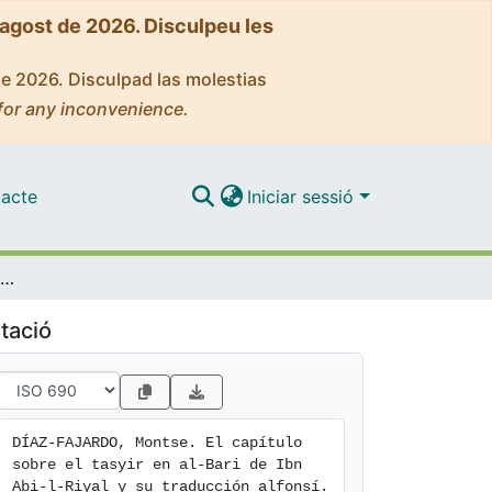
'agost de 2026. Disculpeu les
de 2026. Disculpad las molestias
for any inconvenience.
acte
Iniciar sessió
El capítulo sobre el tasyir en al-Bari de Ibn Abi-l-Riyal y su traducción alfonsí
tació
DÍAZ-FAJARDO, Montse. El capítulo 
sobre el tasyir en al-Bari de Ibn 
Abi-l-Riyal y su traducción alfonsí. 