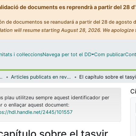
alidació de documents es reprendrà a partir del 28 d
ción de documentos se reanudará a partir del 28 de agosto 
ation will resume starting August 28, 2026. We apologize 
tats i col·leccions
Navega per tot el DD
Com publicar
Cont
ica, Romànica i Semítica
Articles publicats en revistes (Filologia Clàssica, Romànica i Semítica)
Ci
us plau utilitzeu sempre aquest identificador per
ar o enllaçar aquest document:
ps://hdl.handle.net/2445/101557
capítulo sobre el tasyir