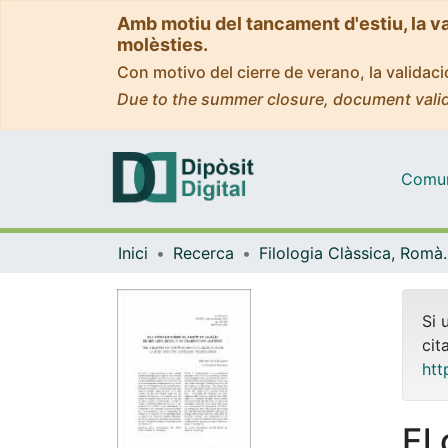
Amb motiu del tancament d'estiu, la v
molèsties.
Con motivo del cierre de verano, la valida
Due to the summer closure, document valid
Comuni
Inici
Recerca
Filologia Clàss
Si 
cit
htt
El 