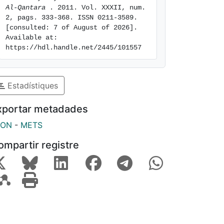
Al-Qantara 
. 2011. Vol. XXXII, num. 
2, pags. 333-368. ISSN 0211-3589. 
[consulted: 7 of August of 2026]. 
Available at: 
https://hdl.handle.net/2445/101557
Estadístiques
xportar metadades
SON
-
METS
ompartir registre