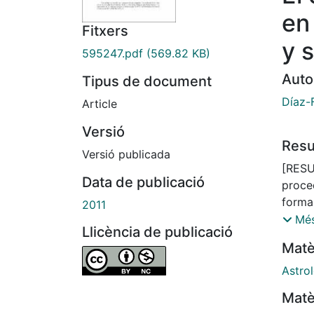
en 
Fitxers
y 
595247.pdf
(569.82 KB)
Auto
Tipus de document
Díaz-
Article
Versió
Res
Versió publicada
[RESU
Data de publicació
proce
forma 
2011
celest
Més
Llicència de publicació
funda
Matè
horósc
contie
Astro
Ibn Ab
Matè
recurs