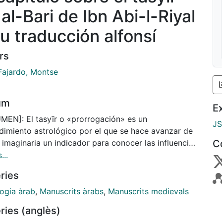
al-Bari de Ibn Abi-l-Riyal
su traducción alfonsí
rs
Fajardo, Montse
um
E
MEN]: El tasyīr o «prorrogación» es un
J
dimiento astrológico por el que se hace avanzar de
imaginaria un indicador para conocer las influencias
C
es. El tasyīr fue una de las herramientas
...
mentales del astrólogo en el levantamiento de un
ries
opo. Este artículo analiza la información que
ne el capítulo 'Sobre el tasyīr' de la obra al-Bāri' de
logia àrab
,
Manuscrits àrabs
,
Manuscrits medievals
ī-l-Riŷāl (siglo XI): los métodos, las técnicas y los
ries (anglès)
os que utilizaba. Su estudio nos muestra las vías