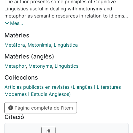
The author presents some principles of Cognitive
Linguistics useful in dealing with metonymy and
metaphor as semantic resources in relation to idioms
and proverbs. Beyond their interest for studies of
Més...
Literature and Linguistics, these resources show how
Matèries
the human mind works.
Metàfora
,
Metonímia
,
Lingüística
Matèries (anglès)
Metaphor
,
Metonyms
,
Linguistics
Col·leccions
Articles publicats en revistes (Llengües i Literatures
Modernes i Estudis Anglesos)
Pàgina completa de l'ítem
Citació