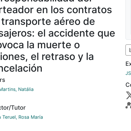
rteador en los contratos
 transporte aéreo de
sajeros: el accidente que
ovoca la muerte o
iones, el retraso y la
E
ncelación
J
rs
C
Martins, Natália
ctor/Tutor
a Teruel, Rosa María