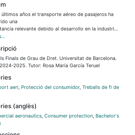
um
s últimos años el transporte aéreo de pasajeros ha
rido una
ancia relevante debido al desarrollo en la industria
áutica y la expansión
...
l de las conexiones de transporte. La demanda cada
ripció
ayor de vuelos
acionales, junto con la necesidad de garantizar la
ls Finals de Grau de Dret. Universitat de Barcelona.
cción de los derechos de
 2024-2025. Tutor: Rosa María García Teruel
onsumidores, ha puesto en primer plano entender
ries
opera la responsabilidad
s compañías aéreas en aspectos clave como las
ort aeri
,
Protecció del consumidor
,
Treballs de fi de
nsaciones por retrasos y
laciones, así como su responsabilidad ante
ries (anglès)
ciones imprevistas, como son los
entes aéreos.
rcial aeronautics
,
Consumer protection
,
Bachelor's
s
leccions