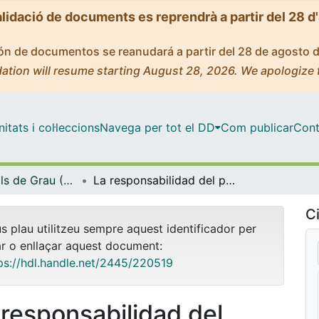
alidació de documents es reprendrà a partir del 28 d
ción de documentos se reanudará a partir del 28 de agosto 
ation will resume starting August 28, 2026. We apologize 
tats i col·leccions
Navega per tot el DD
Com publicar
Cont
Treballs Finals de Grau (TFG) - Dret
La responsabilidad del porteador en los contratos de transporte aéreo de pasajeros: el accidente que provoca la muerte o lesiones, el retraso y la cancelación
Ci
us plau utilitzeu sempre aquest identificador per
ar o enllaçar aquest document:
ps://hdl.handle.net/2445/220519
 responsabilidad del