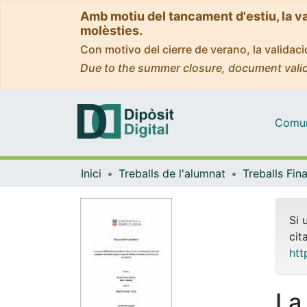
Amb motiu del tancament d'estiu, la v
molèsties.
Con motivo del cierre de verano, la valida
Due to the summer closure, document valid
Comuni
Inici
Treballs de l'alumnat
Si 
cit
htt
La