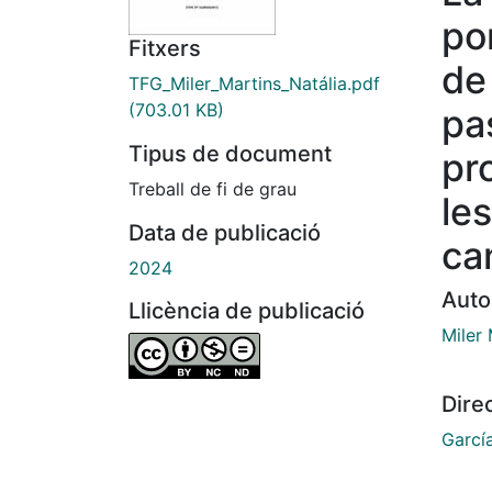
po
Fitxers
de
TFG_Miler_Martins_Natália.pdf
(703.01 KB)
pa
Tipus de document
pr
Treball de fi de grau
les
Data de publicació
ca
2024
Auto
Llicència de publicació
Miler 
Dire
Garcí