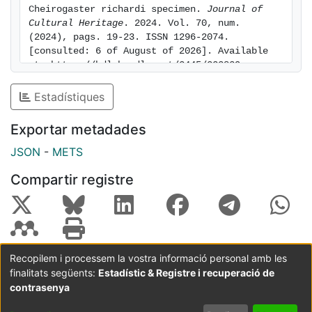
Cheirogaster richardi specimen. 
Journal of 
and weight hardly changed and porosity reduction
Cultural Heritage
. 2024. Vol. 70, num. 
was observed without complete pore blockage. To
(2024), pags. 19-23. ISSN 1296-2074. 
sum up, the treatment was effective and suitable for
[consulted: 6 of August of 2026]. Available 
carbonate fossil bones having a highly compatibility
at: https://hdl.handle.net/2445/223839
with carbonate fossil bones substrates.
Estadístiques
Exportar metadades
JSON
-
METS
Compartir registre
Recopilem i processem la vostra informació personal amb les
finalitats següents:
Estadístic & Registre i recuperació de
Coordinació:
CRAI UB
Avís legal
Metadades
subjectes a:
contrasenya
Configuració
Política de
Acord