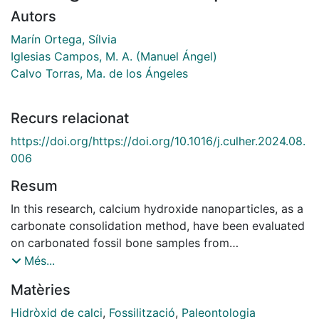
Autors
Marín Ortega, Sílvia
Iglesias Campos, M. A. (Manuel Ángel)
Calvo Torras, Ma. de los Ángeles
Recurs relacionat
https://doi.org/https://doi.org/10.1016/j.culher.2024.08.
006
Resum
In this research, calcium hydroxide nanoparticles, as a
carbonate consolidation method, have been evaluated
on carbonated fossil bone samples from
decontextualized
Cheirogaster richardi
specimens’
Més...
fragments.The main objective was to assess whether
Matèries
the treatment improved fossil bone surface cohesion
and mechanical strength by creating a consolidated
Hidròxid de calci
,
Fossilització
,
Paleontologia