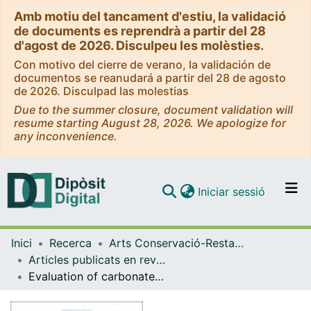
Amb motiu del tancament d'estiu, la validació
de documents es reprendrà a partir del 28
d'agost de 2026. Disculpeu les molèsties.
Con motivo del cierre de verano, la validación de
documentos se reanudará a partir del 28 de agosto
de 2026. Disculpad las molestias
Due to the summer closure, document validation will
resume starting August 28, 2026. We apologize for
any inconvenience.
(current)
Iniciar sessió
Comunitats i col·leccions
Inici
Recerca
Arts Conservació-Restauració
Navega per tot el DD
Articles publicats en revistes (Arts Conservació-Restauració)
Com publicar
Evaluation of carbonated fossil bone consolidation by induction of calcium hydroxide nanoparticles in a Miocene Cheirogaster richardi specimen
Contacte