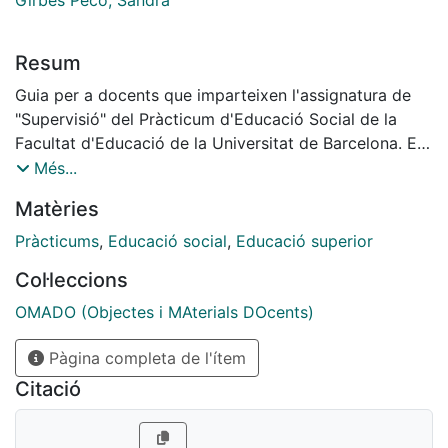
Resum
Guia per a docents que imparteixen l'assignatura de
"Supervisió" del Pràcticum d'Educació Social de la
Facultat d'Educació de la Universitat de Barcelona. En
aquesta guia trobareu activitats i materials per al
Més...
desenvolupament dels seminaris de supervisió.
Matèries
Pràcticums
,
Educació social
,
Educació superior
Col·leccions
OMADO (Objectes i MAterials DOcents)
Pàgina completa de l'ítem
Citació