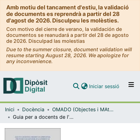
Amb motiu del tancament d'estiu, la validació
de documents es reprendrà a partir del 28
d'agost de 2026. Disculpeu les molèsties.
Con motivo del cierre de verano, la validación de
documentos se reanudará a partir del 28 de agosto
de 2026. Disculpad las molestias
Due to the summer closure, document validation will
resume starting August 28, 2026. We apologize for
any inconvenience.
(current)
Iniciar sessió
Comunitats i col·leccions
Inici
Docència
OMADO (Objectes i MAterials DOcents)
Navega per tot el DD
Guia per a docents de l'assignatura supervisió del pràcticum d'educació social de la Universitat de Barcelona
Com publicar
Contacte