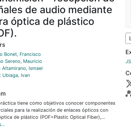
ñales de audio mediante
ra óptica de plástico
OF).
rs
E
io Bonet, Francisco
o Sereno, Mauricio
J
o Altamirano, Ismael
C
t Ubiaga, Ivan
um
práctica tiene como objetivos conocer componentes
ciales para la realización de enlaces ópticos con
óptica de plástico (POF=Plastic Optical Fiber),
ndizar en el modo de polarización del LED y del
...
itivo fotodetector y transmitir una señal de audio