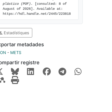
plástico (POF).
 [consulted: 8 of 
August of 2026]. Available at: 
https://hdl.handle.net/2445/223818
Estadístiques
xportar metadades
SON
-
METS
ompartir registre