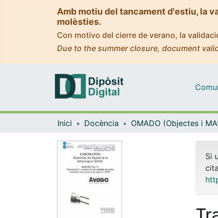
Amb motiu del tancament d'estiu, la v
molèsties.
Con motivo del cierre de verano, la valida
Due to the summer closure, document valid
Comuni
Inici
Docència
Si 
cit
htt
Tr