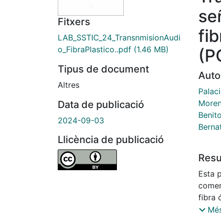
se
Fitxers
fib
LAB_SSTIC_24_TransnmisionAudi
o_FibraPlastico..pdf
(1.46 MB)
(P
Tipus de document
Auto
Altres
Palac
Moren
Data de publicació
Benit
2024-09-03
Berna
Llicència de publicació
Res
Esta 
comer
fibra 
profu
Més
dispos