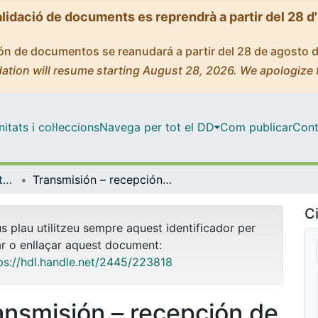
alidació de documents es reprendrà a partir del 28 d
ción de documentos se reanudará a partir del 28 de agosto 
ation will resume starting August 28, 2026. We apologize 
tats i col·leccions
Navega per tot el DD
Com publicar
Cont
OMADO (Objectes i MAterials DOcents)
Transmisión – recepción de señales de audio mediante fibra óptica de plástico (POF).
Ci
us plau utilitzeu sempre aquest identificador per
ar o enllaçar aquest document:
ps://hdl.handle.net/2445/223818
ansmisión – recepción de