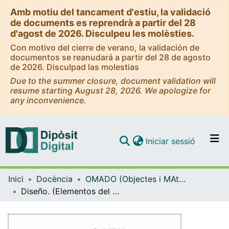
Amb motiu del tancament d'estiu, la validació
de documents es reprendrà a partir del 28
d'agost de 2026. Disculpeu les molèsties.
Con motivo del cierre de verano, la validación de
documentos se reanudará a partir del 28 de agosto
de 2026. Disculpad las molestias
Due to the summer closure, document validation will
resume starting August 28, 2026. We apologize for
any inconvenience.
(current)
Iniciar sessió
Comunitats i col·leccions
Inici
Docència
OMADO (Objectes i MAterials DOcents)
Navega per tot el DD
Diseño. (Elementos del Diseño I.1)
Com publicar
Contacte