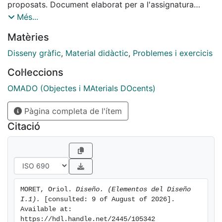
proposats. Document elaborat per a l'assignatura
Elements del Disseny I (1r curs, Grau de Disseny UB-
Més...
UNIBA), modalitat en línia.
Matèries
Disseny gràfic
,
Material didàctic
,
Problemes i exercicis
Col·leccions
OMADO (Objectes i MAterials DOcents)
Pàgina completa de l'ítem
Citació
MORET, Oriol. 
Diseño. (Elementos del Diseño 
I.1).
 [consulted: 9 of August of 2026]. 
Available at: 
https://hdl.handle.net/2445/105342