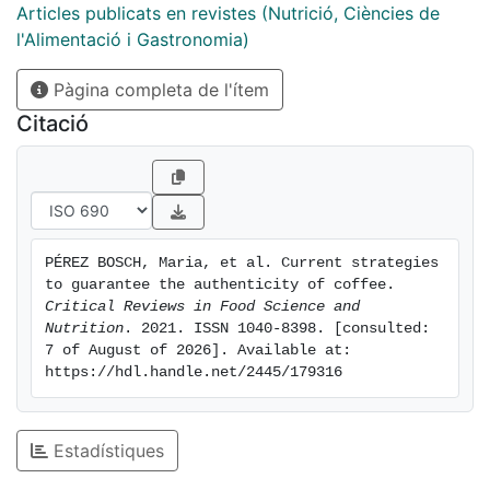
describes the techniques applied to trace the
Articles publicats en revistes (Nutrició, Ciències de
geographical origin of coffee, based mainly on the
l'Alimentació i Gastronomia)
chemical composition of the beans, an approach that
Pàgina completa de l'ítem
can discriminate between coffee-growing regions on a
continental or more local level. Finally, the analytical
Citació
techniques used to detect coffee adulteration with
other foods and/or coffee by-products are discussed,
with a look at the practice of adding
pharmacologically active compounds to coffee, and
their harmful effects on health.
PÉREZ BOSCH, Maria, et al. Current strategies 
to guarantee the authenticity of coffee. 
Critical Reviews in Food Science and 
Nutrition
. 2021. ISSN 1040-8398. [consulted: 
7 of August of 2026]. Available at: 
https://hdl.handle.net/2445/179316
Estadístiques