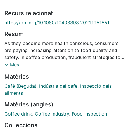
Recurs relacionat
https://doi.org/10.1080/10408398.2021.1951651
Resum
As they become more health conscious, consumers
are paying increasing attention to food quality and
safety. In coffee production, fraudulent strategies to
reduce costs and maximize profits include mixing
Més...
beans from two species of different economic value,
Matèries
the addition of other substances and/or foods, and
mislabeling. Therefore, testing for coffee authenticity
Cafè (Beguda)
,
Indústria del cafè
,
Inspecció dels
and detecting adulterants is required for value
aliments
assessment and consumer protection. Here we
Matèries (anglès)
provide an overview of the chromatography,
spectroscopy, and single-nucleotide polymorphism-
Coffee drink
,
Coffee industry
,
Food inspection
based methods used to distinguish between the major
Col·leccions
coffee species Arabica and Robusta. This review also