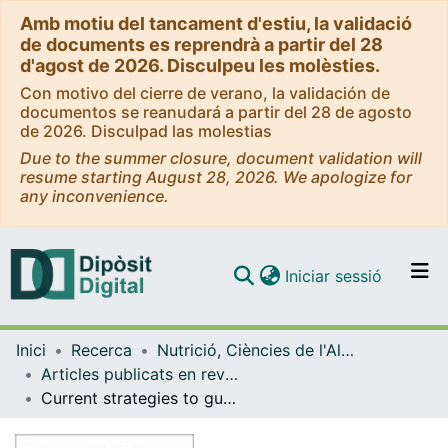
Amb motiu del tancament d'estiu, la validació
de documents es reprendrà a partir del 28
d'agost de 2026. Disculpeu les molèsties.
Con motivo del cierre de verano, la validación de
documentos se reanudará a partir del 28 de agosto
de 2026. Disculpad las molestias
Due to the summer closure, document validation will
resume starting August 28, 2026. We apologize for
any inconvenience.
(current)
Iniciar sessió
Comunitats i col·leccions
Inici
Recerca
Nutrició, Ciències de l'Alimentació i Gastronomia
Navega per tot el DD
Articles publicats en revistes (Nutrició, Ciències de l'Alimentació i Gastronomia)
Com publicar
Current strategies to guarantee the authenticity of coffee
Contacte