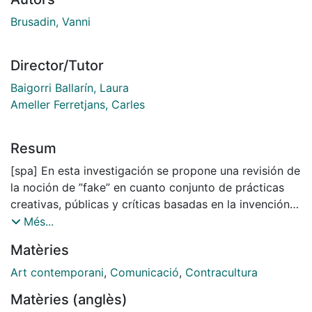
Brusadin, Vanni
Director/Tutor
Baigorri Ballarín, Laura
Ameller Ferretjans, Carles
Resum
[spa] En esta investigación se propone una revisión de
la noción de ”fake” en cuanto conjunto de prácticas
creativas, públicas y críticas basadas en la invención
de acontecimientos y nombres inexistentes, la
Més...
propagación de desorden simbólico en situaciones
Matèries
hiper-codificadas y la manipulación de mensajes de
los medios. La hipótesis principal apunta que el “fake”
Art contemporani
,
Comunicació
,
Contracultura
es una operación cuyo fin no es tanto la falsificación
Matèries (anglès)
de la información, sino una táctica de no ficción para