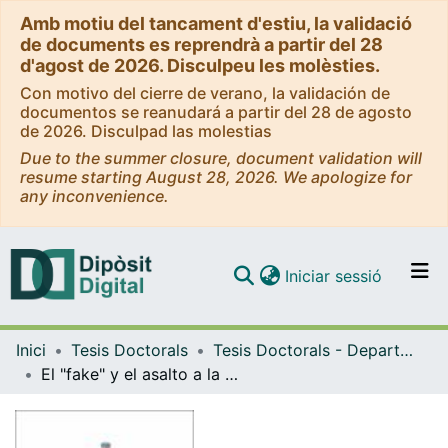
Amb motiu del tancament d'estiu, la validació
de documents es reprendrà a partir del 28
d'agost de 2026. Disculpeu les molèsties.
Con motivo del cierre de verano, la validación de
documentos se reanudará a partir del 28 de agosto
de 2026. Disculpad las molestias
Due to the summer closure, document validation will
resume starting August 28, 2026. We apologize for
any inconvenience.
(current)
Iniciar sessió
Comunitats i col·leccions
Inici
Tesis Doctorals
Tesis Doctorals - Departament - Disseny i Imatge
Navega per tot el DD
El "fake" y el asalto a la comunicación. Evolución de las prácticas artísticas y activistas de manipulación de los medios (1968 - 2014)
Com publicar
Contacte