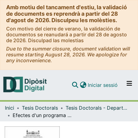
Amb motiu del tancament d'estiu, la validació
de documents es reprendrà a partir del 28
d'agost de 2026. Disculpeu les molèsties.
Con motivo del cierre de verano, la validación de
documentos se reanudará a partir del 28 de agosto
de 2026. Disculpad las molestias
Due to the summer closure, document validation will
resume starting August 28, 2026. We apologize for
any inconvenience.
(current)
Iniciar sessió
Comunitats i col·leccions
Inici
Tesis Doctorals
Tesis Doctorals - Departament - Teoria i Història de l'Educació
Navega per tot el DD
Efectes d'un programa d'activitat física sobre la memòria en la gent gran
Com publicar
Contacte