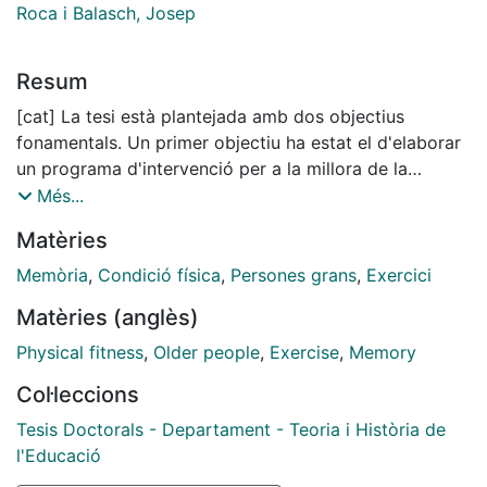
Roca i Balasch, Josep
Resum
[cat] La tesi està plantejada amb dos objectius
fonamentals. Un primer objectiu ha estat el d'elaborar
un programa d'intervenció per a la millora de la
memòria que s'ha anomenat "Programa Motricitat i
Més...
Memòria". Aquest programa es presenta com una
Matèries
aportació pedagògica i didàctica del treball corporal
amb gent gran de cara a buscar la manera de millorar
Memòria
,
Condició física
,
Persones grans
,
Exercici
o de prevenir la pèrdua benigna de la memòria,
Matèries (anglès)
mitjançant la pràctica organitzada de l'activitat física.
Aquest programa és un punt de partida per a
Physical fitness
,
Older people
,
Exercise
,
Memory
organitzar i delimitar totes aquelles propostes
Col·leccions
corporals que fan especial incidència en el treball de la
memòria, proposant una taxonomia del treball motriu i
Tesis Doctorals - Departament - Teoria i Història de
cognoscitiu que té en compte les estratègies i el tipus
l'Educació
de memòria, i que permet poder classificar, ordenar i