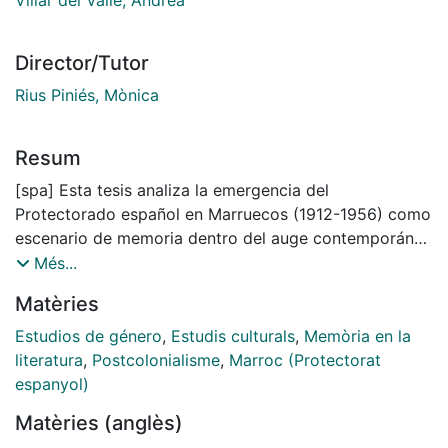
Director/Tutor
Rius Piniés, Mònica
Resum
[spa] Esta tesis analiza la emergencia del
Protectorado español en Marruecos (1912-1956) como
escenario de memoria dentro del auge contemporáneo
de la narrativa memorialista en España. Si bien parte
Més...
de un fenómeno cultural específico —la creciente
Matèries
popularidad de novelas que revisitan el pasado
colonial español en el norte de África—, su objetivo
Estudios de género
,
Estudis culturals
,
Memòria en la
último es interrogar los marcos epistemológicos que
literatura
,
Postcolonialisme
,
Marroc (Protectorat
configuran el campo de los estudios de memoria,
espanyol)
especialmente en relación con el colonialismo. El
Matèries (anglès)
trabajo se inscribe así en el ámbito emergente de la