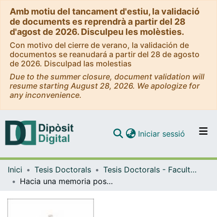
Amb motiu del tancament d'estiu, la validació
de documents es reprendrà a partir del 28
d'agost de 2026. Disculpeu les molèsties.
Con motivo del cierre de verano, la validación de
documentos se reanudará a partir del 28 de agosto
de 2026. Disculpad las molestias
Due to the summer closure, document validation will
resume starting August 28, 2026. We apologize for
any inconvenience.
(current)
Iniciar sessió
Comunitats i col·leccions
Inici
Tesis Doctorals
Tesis Doctorals - Facultat - Filologia
Navega per tot el DD
Hacia una memoria poscolonial: el Protectorado español en Marruecos y la novela de memoria en España (2009-2021)
Com publicar
Contacte