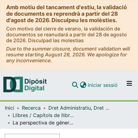
Amb motiu del tancament d'estiu, la validació
de documents es reprendrà a partir del 28
d'agost de 2026. Disculpeu les molèsties.
Con motivo del cierre de verano, la validación de
documentos se reanudará a partir del 28 de agosto
de 2026. Disculpad las molestias
Due to the summer closure, document validation will
resume starting August 28, 2026. We apologize for
any inconvenience.
(current)
Iniciar sessió
Comunitats i col·leccions
Inici
Recerca
Dret Administratiu, Dret Processal i Dret Financer i Tributari
Navega per tot el DD
Llibres / Capítols de llibre (Dret Administratiu, Dret Processal i Dret Financer i Tributari)
Com publicar
La perspectiva de género en el procedimiento de acreditación del profesorado de las universidades públicas de la ANECA
Contacte