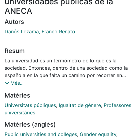
universidades públicas de la
ANECA
Autors
Danós Lezama, Franco Renato
Resum
La universidad es un termómetro de lo que es la
sociedad. Entonces, dentro de una sociedad como la
española en la que falta un camino por recorrer en
torno a desigualdades que tienen al género como
Més...
origen, no es sorpresa que lo mismo ocurra dentro del
Matèries
ámbito universitario, específicamente dentro del
profesorado universitario. En dicho ámbito se
Universitats públiques
,
Igualtat de gènere
,
Professores
encuentran una serie de cuestiones vinculadas con el
universitàries
género que merecen visibilizarse y estudiarse.
Matèries (anglès)
Public universities and colleges
,
Gender equality
,