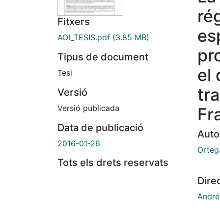
ré
Fitxers
es
AOI_TESIS.pdf
(3.85 MB)
pr
Tipus de document
el
Tesi
tr
Versió
Versió publicada
Fr
Data de publicació
Auto
2016-01-26
Orteg
Tots els drets reservats
Dire
André