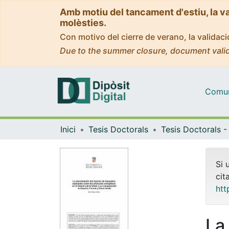
Amb motiu del tancament d'estiu, la v
molèsties.
Con motivo del cierre de verano, la valida
Due to the summer closure, document valid
Comuni
Inici
Tesis Doctorals
Si 
cit
htt
La