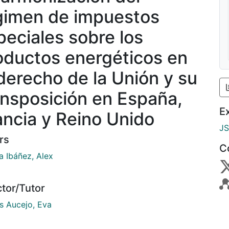
gimen de impuestos
peciales sobre los
oductos energéticos en
 derecho de la Unión y su
ansposición en España,
E
ancia y Reino Unido
J
rs
C
a Ibáñez, Alex
ctor/Tutor
s Aucejo, Eva