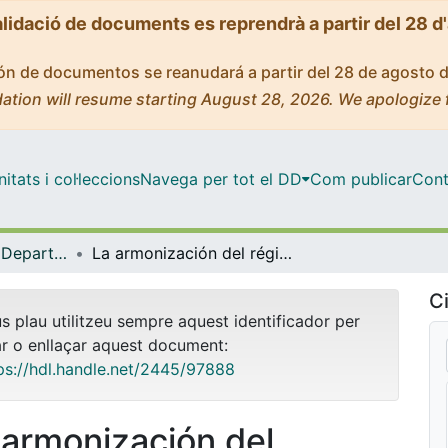
alidació de documents es reprendrà a partir del 28 d
ción de documentos se reanudará a partir del 28 de agosto 
ation will resume starting August 28, 2026. We apologize 
tats i col·leccions
Navega per tot el DD
Com publicar
Cont
Tesis Doctorals - Departament – Dret Financer i Tributari
La armonización del régimen de impuestos especiales sobre los productos energéticos en el derecho de la Unión y su transposición en España, Francia y Reino Unido
Ci
us plau utilitzeu sempre aquest identificador per
ar o enllaçar aquest document:
ps://hdl.handle.net/2445/97888
 armonización del