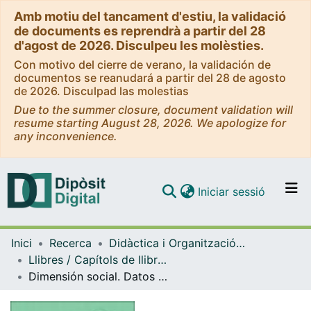
Amb motiu del tancament d'estiu, la validació
de documents es reprendrà a partir del 28
d'agost de 2026. Disculpeu les molèsties.
Con motivo del cierre de verano, la validación de
documentos se reanudará a partir del 28 de agosto
de 2026. Disculpad las molestias
Due to the summer closure, document validation will
resume starting August 28, 2026. We apologize for
any inconvenience.
(current)
Iniciar sessió
Comunitats i col·leccions
Inici
Recerca
Didàctica i Organització Educativa
Navega per tot el DD
Llibres / Capítols de llibre (Didàctica i Organització Educativa)
Com publicar
Dimensión social. Datos sociodemográficos, datos universitarios, ámbito motivacional, vida y participación académica y social de los estudiantes de Educación
Contacte