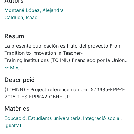
Autors
Montané López, Alejandra
Calduch, Isaac
Resum
La presente publicación es fruto del proyecto From
Tradition to Innovation in Teacher-
Training Institutions (TO INN) financiado por la Unión
Europea a través del programa
Més...
Erasmus+ Key Action 2 Capacity Building en el que
Descripció
participan 21 instituciones de
Educación Superior y un centro de formación de siete
(TO-INN) - Project reference number: 573685‐EPP‐1‐
países de América Latina
2016‐1‐ES‐EPPKA2‐CBHE‐JP
(Colombia, Argentina, Honduras, México, Ecuador,
Matèries
Bolivia y Paraguay) y cinco países
de la UE (España, Italia, Holanda, Francia y Portugal).
Educació
,
Estudiants universitaris
,
Integració social
,
En el presente documento tratamos sobre la
Igualtat
dimensión social de la educación superior y