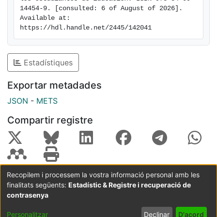
adaptado a las singularidades de los estudios
14454-9. [consulted: 6 of August of 2026]. 
relacionados con educación (Formación del
Available at: 
profesorado, pedagogía, magisterio, educación social,
https://hdl.handle.net/2445/142041
etc..) y ofrecemos el cuestionario
a toda la comunidad académica para la posible
adaptación a diversos contextos.
Estadístiques
Exportar metadades
JSON
-
METS
Compartir registre
Recopilem i processem la vostra informació personal amb les
finalitats següents:
Estadístic & Registre i recuperació de
Coordinació:
CRAI UB
Avís legal
Metadades
subjectes a:
contrasenya
Configuració
Política de
Acord
Personalitzar
Declinar
D'acord