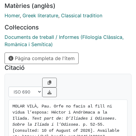
Matèries (anglès)
Homer
,
Greek literature
,
Classical tradition
Col·leccions
Documents de treball / Informes (Filologia Clàssica,
Romànica i Semítica)
Pàgina completa de l'ítem
Citació
MOLAR VILÀ, Pau. Orfe no facis al fill ni 
vídua l’esposa: Héctor i Andròmaca a la 
Ilíada. 
Text part de: D’Ilíades i Odissees. 
Sobre la Ilíada i l’Odissea
. p. 52-55. 
[consulted: 10 of August of 2026]. Available 