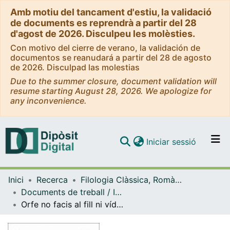
Amb motiu del tancament d'estiu, la validació
de documents es reprendrà a partir del 28
d'agost de 2026. Disculpeu les molèsties.
Con motivo del cierre de verano, la validación de
documentos se reanudará a partir del 28 de agosto
de 2026. Disculpad las molestias
Due to the summer closure, document validation will
resume starting August 28, 2026. We apologize for
any inconvenience.
(current)
Iniciar sessió
Comunitats i col·leccions
Inici
Recerca
Filologia Clàssica, Romànica i Semítica
Navega per tot el DD
Documents de treball / Informes (Filologia Clàssica, Romànica i Semítica)
Com publicar
Orfe no facis al fill ni vídua l’esposa: Héctor i Andròmaca a la Ilíada
Contacte