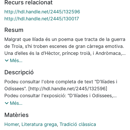
Recurs relacionat
http://hdl.handle.net/2445/132596
http://hdl.handle.net/2445/130017
Resum
Malgrat que Ilíada és un poema que tracta de la guerra
de Troia, s’hi troben escenes de gran càrrega emotiva.
Una d’elles és la d’Hèctor, príncep troià, i Andròmaca,
la seva muller, que es troben en el cant VI de la Ilíada,
Més...
just en el nus de l’obra. El tema d’aquest passatge és la
Descripció
confrontació, en el diàleg entre Hèctor i Andròmaca,
sobre les funcions del príncep troià com a guerrer i
Podeu consultar l'obre completa de text "D’Ilíades i
espòs. Deixem ressonar la veu de l’aede...
Odissees". [http://hdl.handle.net/2445/132596]
Podeu consultar l'exposició: "D'Ilíades i Odissees,
Exposició virtual. (2019)" .
Més...
[http://hdl.handle.net/2445/130017]
Matèries
Homer
,
Literatura grega
,
Tradició clàssica