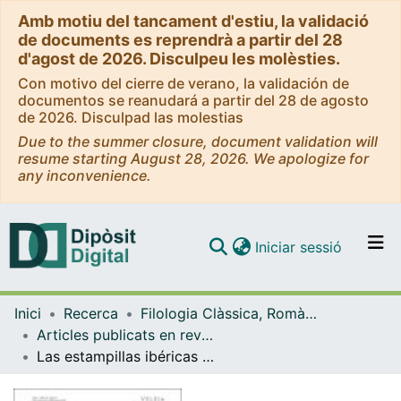
Amb motiu del tancament d'estiu, la validació
de documents es reprendrà a partir del 28
d'agost de 2026. Disculpeu les molèsties.
Con motivo del cierre de verano, la validación de
documentos se reanudará a partir del 28 de agosto
de 2026. Disculpad las molestias
Due to the summer closure, document validation will
resume starting August 28, 2026. We apologize for
any inconvenience.
(current)
Iniciar sessió
Comunitats i col·leccions
Inici
Recerca
Filologia Clàssica, Romànica i Semítica
Navega per tot el DD
Articles publicats en revistes (Filologia Clàssica, Romànica i Semítica)
Com publicar
Las estampillas ibéricas sobre dolia de Ensérune: notas y revisiones de lectura
Contacte