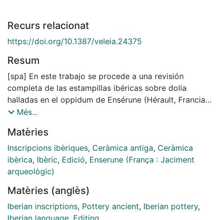
Recurs relacionat
https://doi.org/10.1387/veleia.24375
Resum
[spa] En este trabajo se procede a una revisión
completa de las estampillas ibéricas sobre dolia
halladas en el oppidum de Ensérune (Hérault, Francia),
el yacimiento más rico en este tipo de inscripciones
Més...
dentro de la epigrafía ibérica. No solo hemos realizado
Matèries
autopsias de las inscripciones, revisando y
modificando algunas lecturas de los editores
Inscripcions ibèriques
,
Ceràmica antiga
,
Ceràmica
anteriores, sino que también editamos nuevos
ibèrica
,
Ibèric
,
Edició
,
Enserune (França : Jaciment
ejemplares. Acompañamos comentarios sobre
arqueològic)
aspectos paleográficos, onomásticos y lingüísticos,
Matèries (anglès)
con el objetivo de contextualizar las inscripciones. La
mayoría documentan exclusivamente el nombre
Iberian inscriptions
,
Pottery ancient
,
Iberian pottery
,
aislado del artesano y solo en tres casos se usa
Iberian language
,
Editing