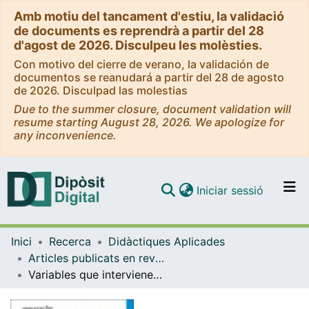
Amb motiu del tancament d'estiu, la validació
de documents es reprendrà a partir del 28
d'agost de 2026. Disculpeu les molèsties.
Con motivo del cierre de verano, la validación de
documentos se reanudará a partir del 28 de agosto
de 2026. Disculpad las molestias
Due to the summer closure, document validation will
resume starting August 28, 2026. We apologize for
any inconvenience.
(current)
Iniciar sessió
Comunitats i col·leccions
Inici
Recerca
Didàctiques Aplicades
Navega per tot el DD
Articles publicats en revistes (Didàctiques Aplicades)
Com publicar
Variables que intervienen en la posesión de balón en rugby: una revisión sistemática
Contacte