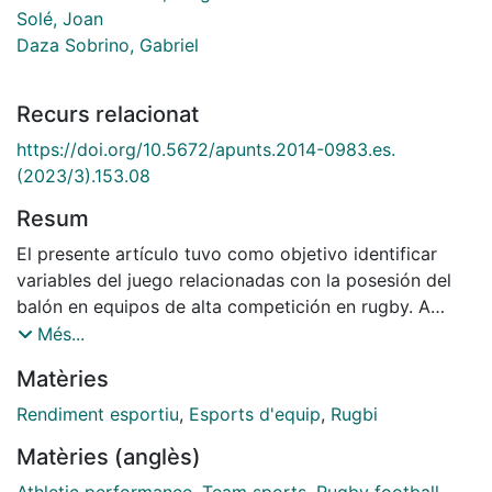
Solé, Joan
Daza Sobrino, Gabriel
Recurs relacionat
https://doi.org/10.5672/apunts.2014-0983.es.
(2023/3).153.08
Resum
El presente artículo tuvo como objetivo identificar
variables del juego relacionadas con la posesión del
balón en equipos de alta competición en rugby. A
través de una revisión sistemática, se examinó la
Més...
literatura científica en estudios publicados entre el
Matèries
2001 y 2021 que analizaran la posesión de balón en el
contexto del rugby, en ligas profesionales, que
Rendiment esportiu
,
Esports d'equip
,
Rugbi
identificaran variables de resultado y los patrones de
Matèries (anglès)
juego. Se realizó una búsqueda en bases de datos
especializadas: PubMed, Scopus, SportDiscus y Web