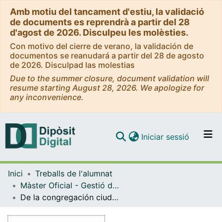
Amb motiu del tancament d'estiu, la validació
de documents es reprendrà a partir del 28
d'agost de 2026. Disculpeu les molèsties.
Con motivo del cierre de verano, la validación de
documentos se reanudará a partir del 28 de agosto
de 2026. Disculpad las molestias
Due to the summer closure, document validation will
resume starting August 28, 2026. We apologize for
any inconvenience.
(current)
Iniciar sessió
Comunitats i col·leccions
Inici
Treballs de l'alumnat
Navega per tot el DD
Màster Oficial - Gestió del Patrimoni Cultural i Museologia
Com publicar
De la congregación ciudadana al distanciamiento social roles y estrategias de museos y centros culturales de Santiago de Chile en el contexto de crisis social y sanitaria
Contacte