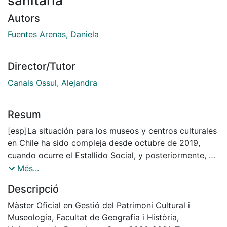
sanitaria
Autors
Fuentes Arenas, Daniela
Director/Tutor
Canals Ossul, Alejandra
Resum
[esp]La situación para los museos y centros culturales
en Chile ha sido compleja desde octubre de 2019,
cuando ocurre el Estallido Social, y posteriormente, en
marzo de 2020, se suma la pandemia por coronavirus,
Més...
complejizando aún más el normal funcionamiento de
Descripció
las instituciones culturales dentro de un contexto
social, cultural político y sanitario particular. En
Màster Oficial en Gestió del Patrimoni Cultural i
función de lo anterior, las instituciones llevan a cabo
Museologia, Facultat de Geografia i Història,