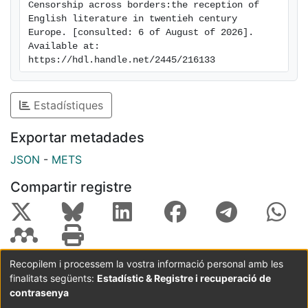
Censorship across borders:the reception of 
English literature in twentieh century 
Europe. [consulted: 6 of August of 2026]. 
Available at: 
https://hdl.handle.net/2445/216133
Estadístiques
Exportar metadades
JSON
-
METS
Compartir registre
Recopilem i processem la vostra informació personal amb les
finalitats següents:
Estadístic & Registre i recuperació de
Coordinació:
CRAI UB
Avís legal
Metadades
subjectes a:
contrasenya