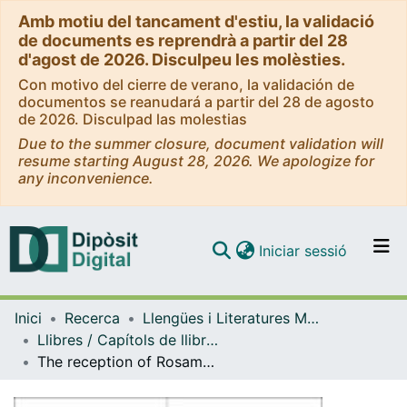
Amb motiu del tancament d'estiu, la validació
de documents es reprendrà a partir del 28
d'agost de 2026. Disculpeu les molèsties.
Con motivo del cierre de verano, la validación de
documentos se reanudará a partir del 28 de agosto
de 2026. Disculpad las molestias
Due to the summer closure, document validation will
resume starting August 28, 2026. We apologize for
any inconvenience.
(current)
Iniciar sessió
Comunitats i col·leccions
Inici
Recerca
Llengües i Literatures Modernes i Estudis Anglesos
Navega per tot el DD
Llibres / Capítols de llibre (Llengües i Literatures Modernes i Estudis Anglesos)
Com publicar
The reception of Rosamond Lehmann in Franco's Spain
Contacte