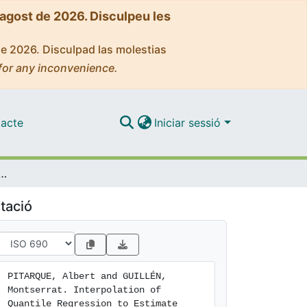
'agost de 2026. Disculpeu les
de 2026. Disculpad las molestias
for any inconvenience.
acte
Iniciar sessió
le Regression to Estimate Drivers Risk of Traffic Accident Based on Excess Speed
tació
PITARQUE, Albert and GUILLÉN, 
Montserrat. Interpolation of 
Quantile Regression to Estimate 