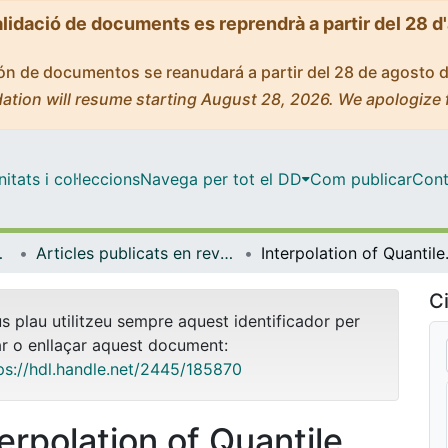
alidació de documents es reprendrà a partir del 28 d
ción de documentos se reanudará a partir del 28 de agosto 
ation will resume starting August 28, 2026. We apologize 
tats i col·leccions
Navega per tot el DD
Com publicar
Cont
ia Aplicada
Articles publicats en revistes (Econometria, Estadística i Economia Aplicada)
Interpolation of Quanti
Ci
us plau utilitzeu sempre aquest identificador per
ar o enllaçar aquest document:
ps://hdl.handle.net/2445/185870
terpolation of Quantile