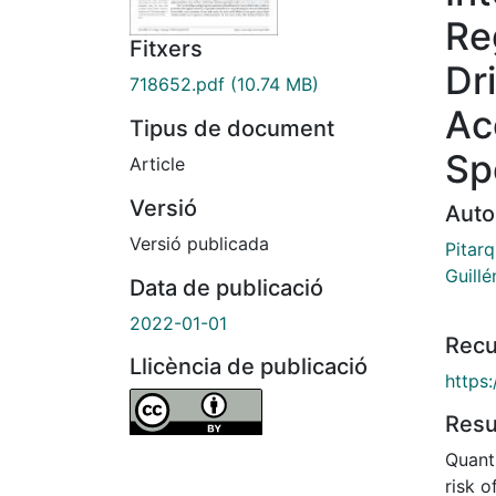
Re
Fitxers
Dri
718652.pdf
(10.74 MB)
Ac
Tipus de document
Sp
Article
Versió
Auto
Versió publicada
Pitarq
Guillé
Data de publicació
2022-01-01
Recu
Llicència de publicació
https
Res
Quanti
risk o