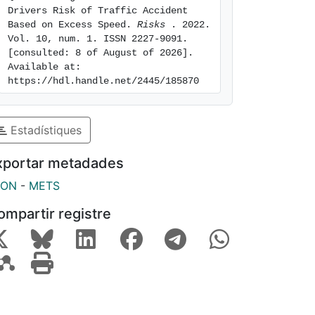
Drivers Risk of Traffic Accident 
Based on Excess Speed. 
Risks 
. 2022. 
Vol. 10, num. 1. ISSN 2227-9091. 
[consulted: 8 of August of 2026]. 
Available at: 
https://hdl.handle.net/2445/185870
Estadístiques
xportar metadades
SON
-
METS
ompartir registre