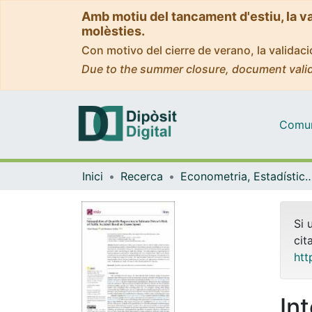
Amb motiu del tancament d'estiu, la v
molèsties.
Con motivo del cierre de verano, la valida
Due to the summer closure, document valid
Comuni
Inici
Recerca
Econometria, Estadística i Econom
Si 
cit
htt
In