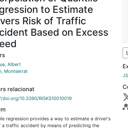
gression to Estimate
vers Risk of Traffic
cident Based on Excess
eed
rs
ue, Albert
E
n, Montserrat
J
C
rs relacionat
://doi.org/10.3390/RISKS10010019
um
le regression provides a way to estimate a driver's
f a traffic accident by means of predicting the