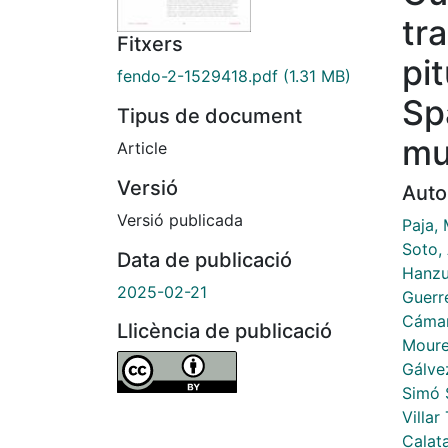
tr
Fitxers
pi
fendo-2-1529418.pdf
(1.31 MB)
Sp
Tipus de document
mu
Article
Versió
Auto
Versió publicada
Paja, 
Soto,
Data de publicació
Hanzu,
2025-02-21
Guerr
Cámar
Llicència de publicació
Moure
Gálve
Simó 
Villar
Calat