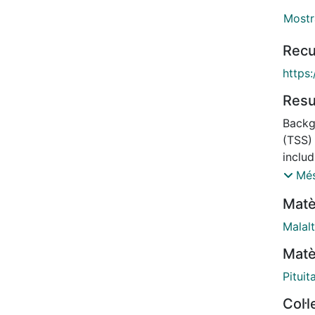
Mostr
Recu
https
Res
Backg
(TSS)
includ
volum
Més
TSS f
Matè
TSS o
of su
Malalt
succe
Matè
natio
betwe
Pituit
classi
Col·
with 