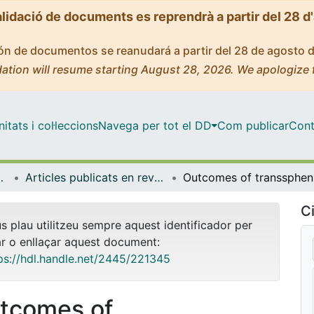
alidació de documents es reprendrà a partir del 28 d
ción de documentos se reanudará a partir del 28 de agosto 
ation will resume starting August 28, 2026. We apologize 
tats i col·leccions
Navega per tot el DD
Com publicar
Cont
de Bellvitge (IDIBELL)
Articles publicats en revistes (Institut d'lnvestigació Biomèdica de Bellvitge (IDIBELL))
Outcome
Ci
us plau utilitzeu sempre aquest identificador per
ar o enllaçar aquest document:
ps://hdl.handle.net/2445/221345
tcomes of