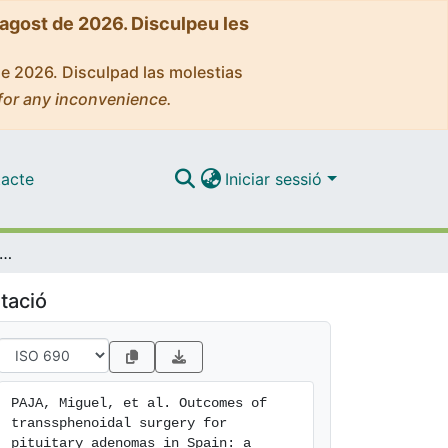
'agost de 2026. Disculpeu les
de 2026. Disculpad las molestias
for any inconvenience.
acte
Iniciar sessió
s of transsphenoidal surgery for pituitary adenomas in Spain: a retrospective multicenter study
tació
PAJA, Miguel, et al. Outcomes of 
transsphenoidal surgery for 
pituitary adenomas in Spain: a 