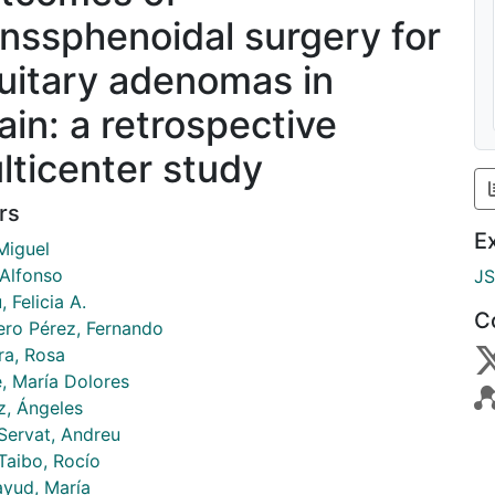
anssphenoidal surgery for
tuitary adenomas in
ain: a retrospective
lticenter study
rs
E
Miguel
 Alfonso
J
 Felicia A.
C
ero Pérez, Fernando
a, Rosa
, María Dolores
z, Ángeles
Servat, Andreu
 Taibo, Rocío
ayud, María