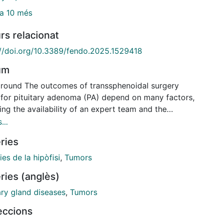
a 10 més
rs relacionat
://doi.org/10.3389/fendo.2025.1529418
um
round The outcomes of transsphenoidal surgery
 for pituitary adenoma (PA) depend on many factors,
ing the availability of an expert team and the
e of surgeries performed. Data on the outcomes of
...
or PA are scarce in our country. TESSPAIN evaluates
ries
utcomes in Spanish centers to assess the influence
rgical volume and specialized neurosurgical teams on
ies de la hipòfisi
,
Tumors
ss and complication rates. Methods A retrospective,
ries (anglès)
nwide, study of Spanish centers performing TSS
en January 2018 and December 2022. Centers were
ary gland diseases
,
Tumors
fied as high volume (HV) [n=11, defined as centers
leccions
recognized expertise in Spain or those performing