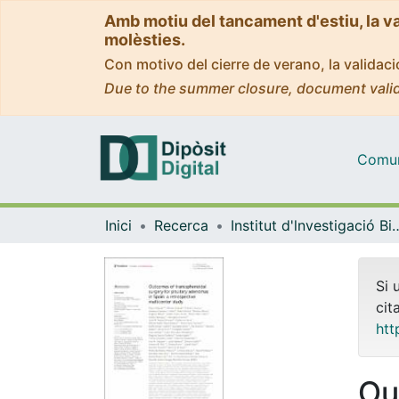
Amb motiu del tancament d'estiu, la v
molèsties.
Con motivo del cierre de verano, la valida
Due to the summer closure, document valid
Comuni
Inici
Recerca
Institut d'lnvestigació Biomèdica 
Si 
cit
htt
Ou