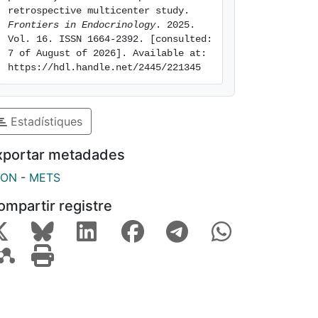
retrospective multicenter study. 
Frontiers in Endocrinology
. 2025. 
Vol. 16. ISSN 1664-2392. [consulted: 
7 of August of 2026]. Available at: 
https://hdl.handle.net/2445/221345
Estadístiques
xportar metadades
SON
-
METS
ompartir registre