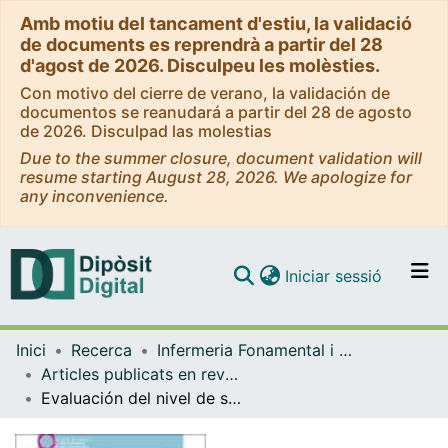
Amb motiu del tancament d'estiu, la validació
de documents es reprendrà a partir del 28
d'agost de 2026. Disculpeu les molèsties.
Con motivo del cierre de verano, la validación de
documentos se reanudará a partir del 28 de agosto
de 2026. Disculpad las molestias
Due to the summer closure, document validation will
resume starting August 28, 2026. We apologize for
any inconvenience.
(current)
Iniciar sessió
Comunitats i col·leccions
Inici
Recerca
Infermeria Fonamental i Clínica
Navega per tot el DD
Articles publicats en revistes (Infermeria Fonamental i Clínica)
Com publicar
Evaluación del nivel de salud mental positiva en pacientes con diagnóstico de salud mental, atendidos en el ámbito hospitalario de agudos
Contacte