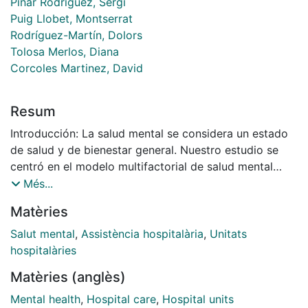
Piñar Rodríguez, Sergi
Puig Llobet, Montserrat
Rodríguez-Martín, Dolors
Tolosa Merlos, Diana
Corcoles Martinez, David
Resum
Introducción: La salud mental se considera un estado
de salud y de bienestar general. Nuestro estudio se
centró en el modelo multifactorial de salud mental
positiva de Lluch, formado por 6 factores: satisfacción
Més...
personal, actitud prosocial, autocontrol, autonomía,
Matèries
resolución de problemas y autoactualización y
habilidades de relación interpersonal. Objetivo: Evaluar
Salut mental
,
Assistència hospitalària
,
Unitats
el nivel de salud mental positiva en pacientes con
hospitalàries
diagnóstico de salud mental atendidos en el ámbito
Matèries (anglès)
hospitalario de agudos. Método: Se trata de un
estudio con diseño descriptivo transversal. Para medir
Mental health
,
Hospital care
,
Hospital units