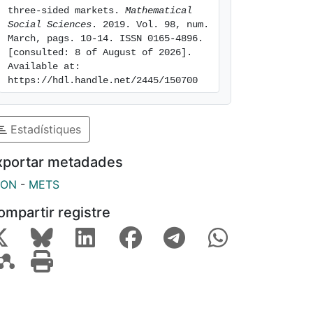
three-sided markets. 
Mathematical 
Social Sciences
. 2019. Vol. 98, num. 
March, pags. 10-14. ISSN 0165-4896. 
[consulted: 8 of August of 2026]. 
Available at: 
https://hdl.handle.net/2445/150700
Estadístiques
xportar metadades
SON
-
METS
ompartir registre