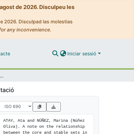
'agost de 2026. Disculpeu les
de 2026. Disculpad las molestias
for any inconvenience.
acte
Iniciar sessió
 on the relationship between the core and stable sets in three-sided markets
tació
ATAY, Ata and NÚÑEZ, Marina (Núñez 
Oliva). A note on the relationship 
between the core and stable sets in 