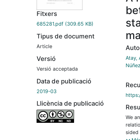
be
Fitxers
st
685281.pdf
(309.65 KB)
ma
Tipus de document
Article
Auto
Atay, 
Versió
Núñez
Versió acceptada
Data de publicació
Recu
2019-03
https:
Llicència de publicació
Res
We an
relati
sided
assig