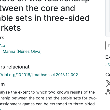
tween the core and
able sets in three-sided
rkets
rs
Ata
, Marina (Núñez Oliva)
E
J
rs relacionat
C
//doi.org/10.1016/j.mathsocsci.2018.12.002
um
alyze the extent to which two known results of the
onship between the core and the stable sets for two-
 assignment games can be extended to three-sided
nment games. We find that the dominant diagonal