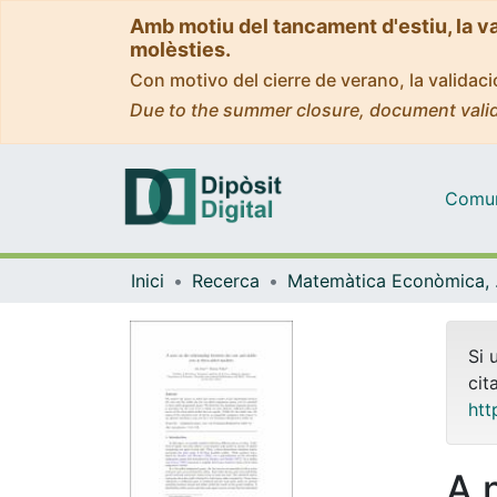
Amb motiu del tancament d'estiu, la v
molèsties.
Con motivo del cierre de verano, la valida
Due to the summer closure, document valid
Comuni
Inici
Recerca
Matemà
Si 
cit
htt
A 