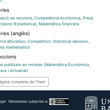
...
ty is necessary for the core to be a stable set and,
ries
se, sufficient when each sector of the three-sided
t has two agents. Unlike the two-sided case, the
nació de recursos
,
Competència econòmica
,
Presa
of the extended cores of all the -compatible
isions (Estadística)
,
Matemàtica financera
mes with respect to an optimal matching may not
ries (anglès)
von Neumann-Morgenstern stable set.
rce allocation
,
Competition
,
Statistical decision
,
ess mathematics
leccions
les publicats en revistes (Matemàtica Econòmica,
era i Actuarial)
gina completa de l'ítem
egal
Metadades subjectes a: