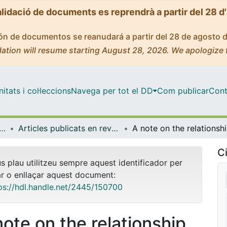
alidació de documents es reprendrà a partir del 28 d
ción de documentos se reanudará a partir del 28 de agosto 
ation will resume starting August 28, 2026. We apologize 
tats i col·leccions
Navega per tot el DD
Com publicar
Cont
tica Econòmica, Financera i Actuarial
Articles publicats en revistes (Matemàtica Econòmica, Financera i Actuarial)
A note
Ci
us plau utilitzeu sempre aquest identificador per
ar o enllaçar aquest document:
ps://hdl.handle.net/2445/150700
note on the relationship