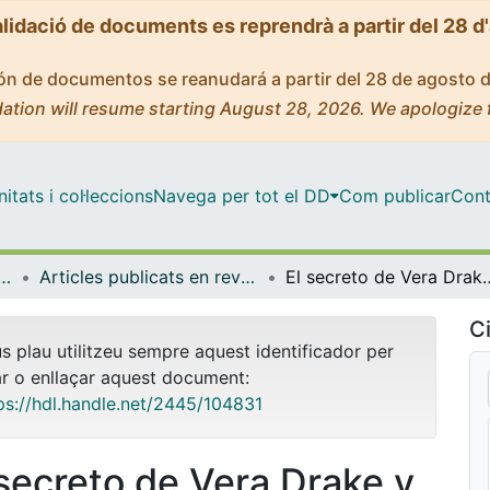
alidació de documents es reprendrà a partir del 28 d
ción de documentos se reanudará a partir del 28 de agosto 
ation will resume starting August 28, 2026. We apologize 
tats i col·leccions
Navega per tot el DD
Com publicar
Cont
ica, Dret Constitucional i Filosofia del Dret
Articles publicats en revistes (Ciència Política, Dret Constitucional i Filosofia del Dret)
El secreto de Vera Dra
Ci
us plau utilitzeu sempre aquest identificador per
ar o enllaçar aquest document:
ps://hdl.handle.net/2445/104831
 secreto de Vera Drake y