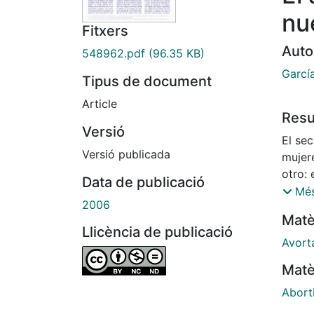
nu
Fitxers
Auto
548962.pdf
(96.35 KB)
Garcí
Tipus de document
Article
Res
Versió
El se
Versió publicada
mujer
otro:
Data de publicació
librem
Més
2006
Códig
Matè
Llicència de publicació
Avort
Matè
Abort