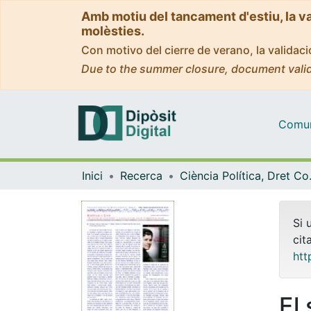
Amb motiu del tancament d'estiu, la v
molèsties.
Con motivo del cierre de verano, la valida
Due to the summer closure, document valid
Comuni
Inici
Recerca
Ciència Polít
Si 
cit
htt
El