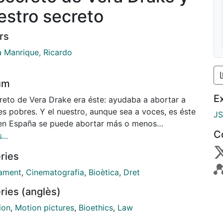
estro secreto
rs
a Manrique, Ricardo
um
E
creto de Vera Drake era éste: ayudaba a abortar a
es pobres. Y el nuestro, aunque sea a voces, es éste
J
 en España se puede abortar más o menos
C
ente (aunque el aborto es un delito contenido en el
...
o Penal).
ries
ament
,
Cinematografia
,
Bioètica
,
Dret
ries (anglès)
ion
,
Motion pictures
,
Bioethics
,
Law