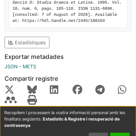
Secció D: Studia Graeca et Latina
. 1995. Vol. 
18, num. 6, pags. 105-110. ISSN 1131-6896. 
[consulted: 7 of August of 2026]. Available 
at: https://hdl.handle.net/2445/188163
Estadístiques
Exportar metadades
JSON
-
METS
Compartir registre
Recopilem i processem la vostra informació personal amb les
finalitats següents:
Estadístic & Registre i recuperació de
Coordinació:
CRAI UB
Avís legal
Metadades
subjectes a:
contrasenya
Configuració
Política de
Acord