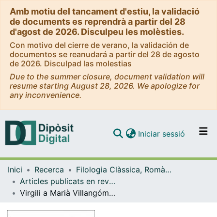
Amb motiu del tancament d'estiu, la validació
de documents es reprendrà a partir del 28
d'agost de 2026. Disculpeu les molèsties.
Con motivo del cierre de verano, la validación de
documentos se reanudará a partir del 28 de agosto
de 2026. Disculpad las molestias
Due to the summer closure, document validation will
resume starting August 28, 2026. We apologize for
any inconvenience.
(current)
Iniciar sessió
Comunitats i col·leccions
Inici
Recerca
Filologia Clàssica, Romànica i Semítica
Navega per tot el DD
Articles publicats en revistes (Filologia Clàssica, Romànica i Semítica)
Com publicar
Virgili a Marià Villangómez
Contacte