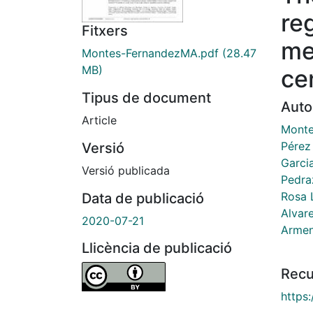
re
Fitxers
me
Montes-FernandezMA.pdf
(28.47
MB)
ce
Tipus de document
Auto
Article
Monte
Pérez 
Versió
Garci
Versió publicada
Pedra
Rosa 
Data de publicació
Alvar
2020-07-21
Armen
Llicència de publicació
Recu
https