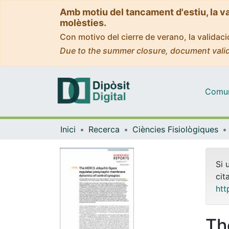
Amb motiu del tancament d'estiu, la v
molèsties.
Con motivo del cierre de verano, la valida
Due to the summer closure, document valid
Comuni
Inici
Recerca
Ciències Fisiològiques
Si 
cit
htt
Th