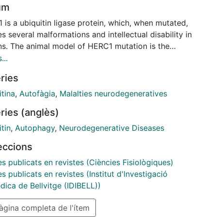
um
is a ubiquitin ligase protein, which, when mutated,
s several malformations and intellectual disability in
s. The animal model of HERC1 mutation is the
 tambaleante characterized by: (1) overproduction
...
 protein; (2) cerebellar Purkinje cells death by
ries
hagy; (3) dysregulation of autophagy in spinal cord
 neurons, and CA3 and neocortical pyramidal
itina
,
Autofàgia
,
Malalties neurodegeneratives
s; (4) impairment of associative learning, linked to
ries (anglès)
d spinogenesis and absence of LTP in the lateral
ala; and, (5) motor impairment due to delayed
tin
,
Autophagy
,
Neurodegenerative Diseases
 potential transmission, decrease synaptic
leccions
ission efficiency and altered myelination in the
eral nervous system. To investigate the putative
es publicats en revistes (Ciències Fisiològiques)
of HERC1 in the presynaptic dynamics we have
es publicats en revistes (Institut d'lnvestigació
rmed a series of experiments in cultured
dica de Bellvitge (IDIBELL))
leante hippocampal neurons by using transmission
gina completa de l'ítem
ron microscopy, FM1-43 destaining and