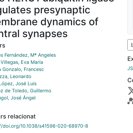
gulates presynaptic
mbrane dynamics of
ntral synapses
rs
s Fernández, Mª Angeles
E
Villegas, Eva María
J
a Gonzalo, Francesc
zza, Leonardo
C
López, José Luis
ez de Toledo, Guillermo
gol, José Ángel
rs relacionat
://doi.org/10.1038/s41598-020-68970-8