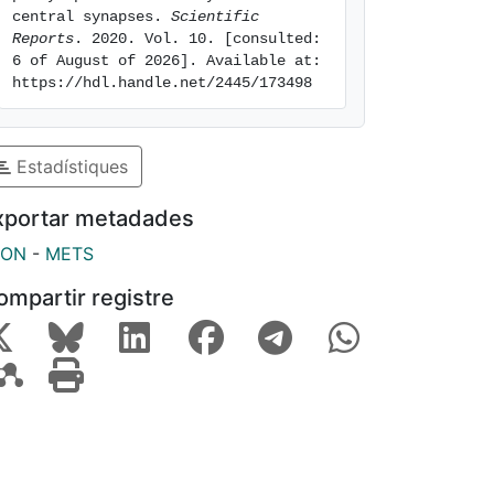
central synapses. 
Scientific 
Reports
. 2020. Vol. 10. [consulted: 
6 of August of 2026]. Available at: 
https://hdl.handle.net/2445/173498
Estadístiques
xportar metadades
SON
-
METS
ompartir registre