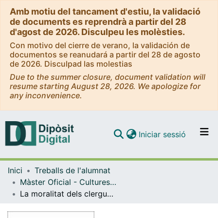
Amb motiu del tancament d'estiu, la validació
de documents es reprendrà a partir del 28
d'agost de 2026. Disculpeu les molèsties.
Con motivo del cierre de verano, la validación de
documentos se reanudará a partir del 28 de agosto
de 2026. Disculpad las molestias
Due to the summer closure, document validation will
resume starting August 28, 2026. We apologize for
any inconvenience.
(current)
Iniciar sessió
Comunitats i col·leccions
Inici
Treballs de l'alumnat
Navega per tot el DD
Màster Oficial - Cultures Medievals
Com publicar
La moralitat dels clergues i laics als comtats de Pallars a través de les visites pastorals de 1314 i 1315
Contacte