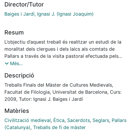
Director/Tutor
Baiges i Jardí, Ignasi J. (Ignasi Joaquim)
Resum
L’objectiu d’aquest treball és realitzar un estudi de la
moralitat dels clergues i dels laics als comtats de
Pallars a través de la visita pastoral efectuada pels
delegats de l’arquebisbe de Tarragona, Guillem de
Més...
Rocabertí (1309-1315), a les parròquies d’aquest
Descripció
territori els anys 1314 i 1315. Com a conseqüència de
la mateixa naturalesa de la font, en la qual les
Treballs Finals del Màster de Cultures Medievals,
referències són més aviat minses, s’ha decidit abastar
Facultat de Filologia, Universitat de Barcelona, Curs:
un territori prou ampli però que alhora permetés de fer
2009, Tutor: Ignasi J. Baiges i Jardí
una aproximació precisa ja que només s’han conservat
Matèries
dues visites pastorals d’aquesta contrada en el segle
XIV. S’ha tingut en compte, per a la selecció del
Civilització medieval
,
Ètica
,
Sacerdots
,
Seglars
,
Pallars
territori, les actuals comarques del Pallars Sobirà, el
(Catalunya)
,
Treballs de fi de màster