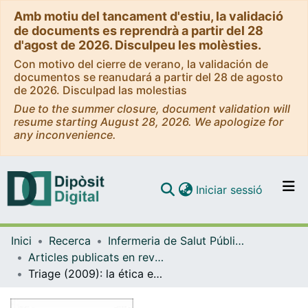
Amb motiu del tancament d'estiu, la validació
de documents es reprendrà a partir del 28
d'agost de 2026. Disculpeu les molèsties.
Con motivo del cierre de verano, la validación de
documentos se reanudará a partir del 28 de agosto
de 2026. Disculpad las molestias
Due to the summer closure, document validation will
resume starting August 28, 2026. We apologize for
any inconvenience.
(current)
Iniciar sessió
Comunitats i col·leccions
Inici
Recerca
Infermeria de Salut Pública, Salut Mental i Maternoinfantil
Navega per tot el DD
Articles publicats en revistes (Infermeria de Salut Pública, Salut mental i Maternoinfantil)
Com publicar
Triage (2009): la ética en tiempos de guerra
Contacte