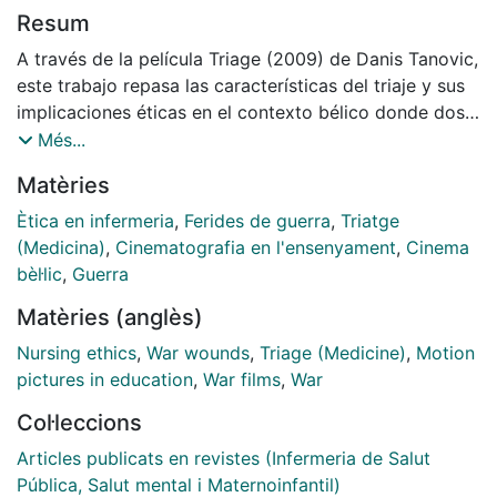
Resum
A través de la película Triage (2009) de Danis Tanovic,
este trabajo repasa las características del triaje y sus
implicaciones éticas en el contexto bélico donde dos
fotorreporteros intentan documentar la crueldad de la
Més...
guerra. Las características del singular triaje que
Matèries
realiza el Dr Talzani plantea la conveniencia de la
eutanasia en situaciones extremas. También se analiza
Ètica en infermeria
,
Ferides de guerra
,
Triatge
el trastorno por estrés post traumático que padecerá
(Medicina)
,
Cinematografia en l'ensenyament
,
Cinema
uno de los protagonistas como consecuencia del
bèl·lic
,
Guerra
impacto que las experiencias vividas causan en
Matèries (anglès)
quienes sobreviven al horror de la guerra.
Nursing ethics
,
War wounds
,
Triage (Medicine)
,
Motion
pictures in education
,
War films
,
War
Col·leccions
Articles publicats en revistes (Infermeria de Salut
Pública, Salut mental i Maternoinfantil)