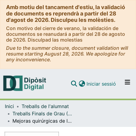
Amb motiu del tancament d'estiu, la validació
de documents es reprendrà a partir del 28
d'agost de 2026. Disculpeu les molèsties.
Con motivo del cierre de verano, la validación de
documentos se reanudará a partir del 28 de agosto
de 2026. Disculpad las molestias
Due to the summer closure, document validation will
resume starting August 28, 2026. We apologize for
any inconvenience.
(current)
Iniciar sessió
Comunitats i col·leccions
Inici
Treballs de l'alumnat
Navega per tot el DD
Treballs Finals de Grau (TFG) - Podologia
Com publicar
Mejoras quirúrgicas de las técnicas de onicocriptosis vs. las técnicas originales
Contacte