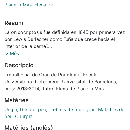
Planell i Mas, Elena de
Resum
La onicocriptosis fue definida en 1845 por primera vez
por Lewis Durlacher como “uña que crece hacia el
interior de la carne”.
Se trata de una afección podológica de la lámina
Més...
ungueal relativamente frecuente que causa dolor y/o
Descripció
inflamación del pliegue o pliegues laterales de la uña,
en la que el extremo distal de ésta se incrusta en el
Treball Final de Grau de Podología, Escola
canal ungueal lateral o medial ocasionando a veces un
Universitaria d'Infermeria, Universitat de Barcelona,
cuadro infeccioso. La onicocriptosis es una de las
curs: 2013-2014, Tutor: Elena de Planell i Mas
causas más frecuente de consulta podológica. El
Matèries
objetivo de este trabajo es describir las técnicas
quirúrgicas más utilizadas en el tratamiento de la
Ungla
,
Dits del peu
,
Treballs de fi de grau
,
Malalties del
onicocriptosis (Winograd y Fenol-Alcohol), las
peu
,
Cirurgia
modificaciones respecto a las técnicas originales y las
Matèries (anglès)
mejoras que estas aportan.